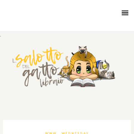
.
WWW… WEDNESDAY