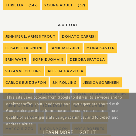
THRILLER
(147)
YOUNG ADULT
(57)
AUTORI
JENNIFER L. ARMENTROUT
DONATO CARRISI
ELISABETTA GNONE
JAMIE MCGUIRE
MONA KASTEN
ERIN WATT
SOPHIE JOMAIN
DEBORA SPATOLA
SUZANNE COLLINS
ALESSIA GAZZOLA
CARLOS RUIZ ZAFON
J.K. ROLLING
JESSICA SORENSEN
KRISTEN KYLE
SARA RATTARO
SUSAN ELIZABETH PHILLIPS
This site uses cookies from Google to deliver its services and to
analyze traffic. Your IP address and user-agent are shared with
IRENE GRAZZINI
JOEL DICKER
KATIE MCGARRY
Google along with performance and security metrics to ensure
LORENZA DI SEPIO
LUCREZIA SCALI
M.G. REYES
quality of service, generate usage statistics, and to detect and
address abuse.
MARCO RIZZO
NICOLA YOON
NORA ROBERTS
LEARN MORE
GOT IT