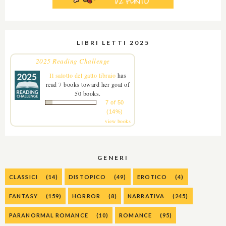
LIBRI LETTI 2025
2025 Reading Challenge
Il salotto del gatto libraio
has
read 7 books toward her goal of
50 books.
7 of 50
(14%)
view books
GENERI
CLASSICI
(14)
DISTOPICO
(49)
EROTICO
(4)
FANTASY
(159)
HORROR
(8)
NARRATIVA
(245)
PARANORMAL ROMANCE
(10)
ROMANCE
(95)