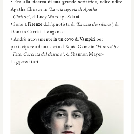
• Ero
alla ricerca di una grande scrittrice
, udite udite,
Agatha Christie
in
"La vita segreta di Agatha
Christie",
di
Lucy Worsley
-
Salani
• Sono
a Firenze
dall'ipnotista
di
"La casa dei silenzi",
di
Donato Carrisi
-
Longanesi
•
Andrò nuovamente
in un covo di Vampiri
per
partecipare ad una sorta di Squid Game
in
"Hunted by
Fate. Cacciata dal destino",
di
Shannon Mayer
-
Leggereditori