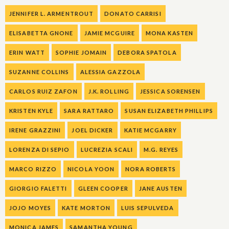
JENNIFER L. ARMENTROUT
DONATO CARRISI
ELISABETTA GNONE
JAMIE MCGUIRE
MONA KASTEN
ERIN WATT
SOPHIE JOMAIN
DEBORA SPATOLA
SUZANNE COLLINS
ALESSIA GAZZOLA
CARLOS RUIZ ZAFON
J.K. ROLLING
JESSICA SORENSEN
KRISTEN KYLE
SARA RATTARO
SUSAN ELIZABETH PHILLIPS
IRENE GRAZZINI
JOEL DICKER
KATIE MCGARRY
LORENZA DI SEPIO
LUCREZIA SCALI
M.G. REYES
MARCO RIZZO
NICOLA YOON
NORA ROBERTS
GIORGIO FALETTI
GLEEN COOPER
JANE AUSTEN
JOJO MOYES
KATE MORTON
LUIS SEPULVEDA
MONICA JAMES
SAMANTHA YOUNG