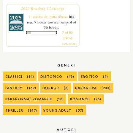
2025 Reading Challenge
Il salotto del gatto libraio
has
read 7 books toward her goal of
50 books.
7 of 50
(14%)
view books
GENERI
CLASSICI
(14)
DISTOPICO
(49)
EROTICO
(4)
FANTASY
(159)
HORROR
(8)
NARRATIVA
(245)
PARANORMAL ROMANCE
(10)
ROMANCE
(95)
THRILLER
(147)
YOUNG ADULT
(57)
AUTORI