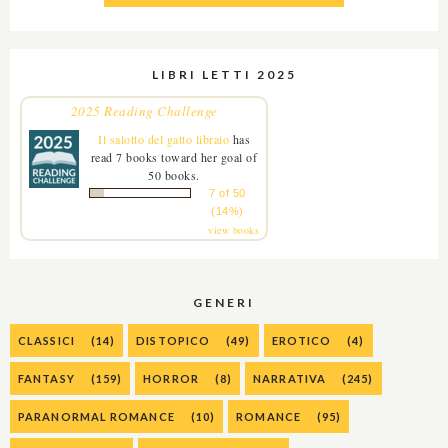
LIBRI LETTI 2025
2025 Reading Challenge
Il salotto del gatto libraio
has
read 7 books toward her goal of
50 books.
7 of 50
(14%)
view books
GENERI
CLASSICI
(14)
DISTOPICO
(49)
EROTICO
(4)
FANTASY
(159)
HORROR
(8)
NARRATIVA
(245)
PARANORMAL ROMANCE
(10)
ROMANCE
(95)