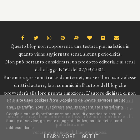
Questo blog non rappresenta una testata giornalistica in
quanto viene aggiornato senza alcuna periodicità.
Non può pertanto considerarsi un prodotto editoriale ai sensi
della legge N°62 del 07/03/2001.
Rare immagini sono tratte da internet, ma se il loro uso violasse
diritti d'autore, lo si comunichi all'autore del blog che
provvederà alla loro pronta rimozione. L'autore dichiara di non
essere responsabile dei commenti lasciati nei post. Eventuali
This site uses cookies from Google to deliver its services and to
analyze traffic. Your IP address and user-agent are shared with
commenti dei lettori, lesivi dell'immagine o dell'onorabilità di
Google along with performance and security metrics to ensure
persone terze, il cui contenuto fosse ritenuto non idoneo alla
quality of service, generate usage statistics, and to detect and
pubblicazione
address abuse.
verranno insindacabilmente rimossi.
LEARN MORE
GOT IT