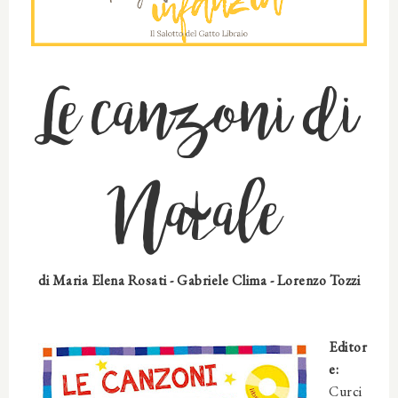
Le canzoni di
Natale
di
Maria Elena Rosati -
Gabriele Clima - Lorenzo Tozzi
Editor
e:
Curci