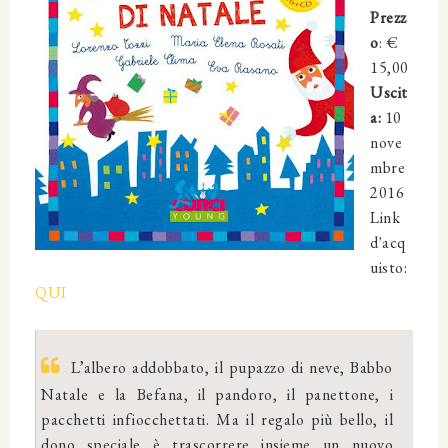
Prezz
o
: €
15,00
Uscit
a:
10
nove
mbre
2016
Link
d'acq
uisto:
QUI
L’albero addobbato, il pupazzo di neve, Babbo
Natale e la Befana, il pandoro, il panettone, i
pacchetti infiocchettati. Ma il regalo più bello, il
dono speciale è trascorrere insieme un nuovo