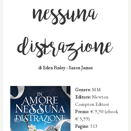
nessuna
distrazione
di Eden Finley - Saxon James
Genere:
MM
Editore:
Newton
Compton Editori
Prezzo
: € 9,90 (ebook
€ 5,99)
Pagine
: 313