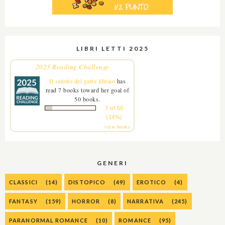
LIBRI LETTI 2025
2025 Reading Challenge
Il salotto del gatto libraio
has
read 7 books toward her goal of
50 books.
7 of 50
(14%)
view books
GENERI
CLASSICI
(14)
DISTOPICO
(49)
EROTICO
(4)
FANTASY
(159)
HORROR
(8)
NARRATIVA
(245)
PARANORMAL ROMANCE
(10)
ROMANCE
(95)