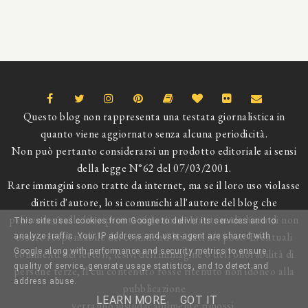
Questo blog non rappresenta una testata giornalistica in
quanto viene aggiornato senza alcuna periodicità.
Non può pertanto considerarsi un prodotto editoriale ai sensi
della legge N°62 del 07/03/2001.
Rare immagini sono tratte da internet, ma se il loro uso violasse
diritti d'autore, lo si comunichi all'autore del blog che
provvederà alla loro pronta rimozione. L'autore dichiara di non
This site uses cookies from Google to deliver its services and to
essere responsabile dei commenti lasciati nei post. Eventuali
analyze traffic. Your IP address and user-agent are shared with
Google along with performance and security metrics to ensure
commenti dei lettori, lesivi dell'immagine o dell'onorabilità di
quality of service, generate usage statistics, and to detect and
persone terze, il cui contenuto fosse ritenuto non idoneo alla
address abuse.
pubblicazione
LEARN MORE
GOT IT
verranno insindacabilmente rimossi.