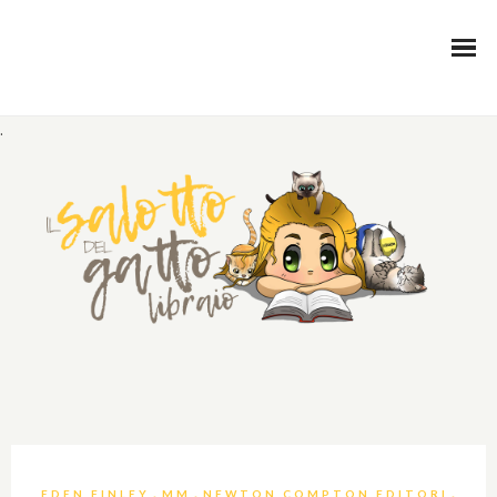
.
,
,
,
EDEN FINLEY
MM
NEWTON COMPTON EDITORI