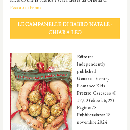
Ricordo che la rubrica è stata ideata da Ornella di
Peccati di Penna.
LE CAMPANELLE DI BABBO NATALE -
CHIARA LEO
Editore
:
Independently
published
Genere:
Literary
Romance Kids
Prezzo:
Cartaceo €
17,00 (ebook 6,99)
Pagine:
78
Pubblicazione:
18
novembre 2024