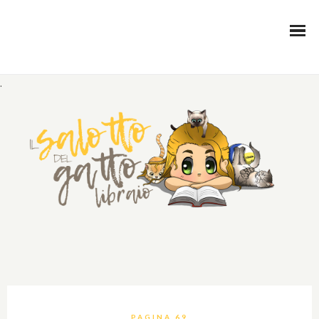
.
PAGINA 69