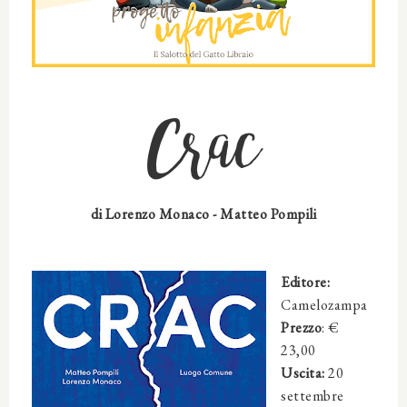
Crac
di
Lorenzo Monaco -
Matteo Pompili
Editore:
Camelozampa
Prezzo
: €
23,00
Uscita:
20
settembre