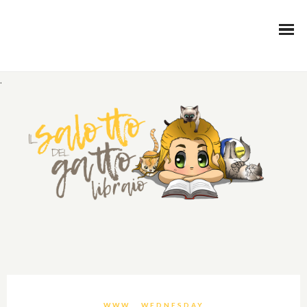
.
WWW… WEDNESDAY