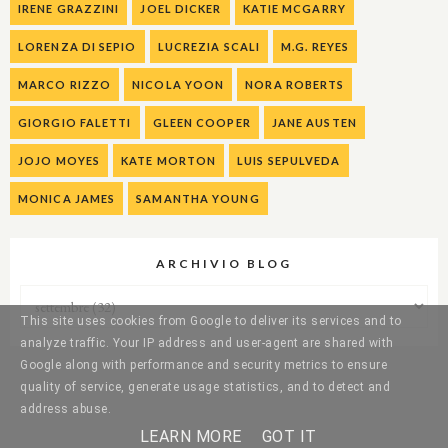
IRENE GRAZZINI
JOEL DICKER
KATIE MCGARRY
LORENZA DI SEPIO
LUCREZIA SCALI
M.G. REYES
MARCO RIZZO
NICOLA YOON
NORA ROBERTS
GIORGIO FALETTI
GLEEN COOPER
JANE AUSTEN
JOJO MOYES
KATE MORTON
LUIS SEPULVEDA
MONICA JAMES
SAMANTHA YOUNG
ARCHIVIO BLOG
This site uses cookies from Google to deliver its services and to
analyze traffic. Your IP address and user-agent are shared with
Google along with performance and security metrics to ensure
quality of service, generate usage statistics, and to detect and
address abuse.
LEARN MORE
GOT IT