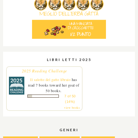
LIBRI LETTI 2025
2025 Reading Challenge
Il salotto del gatto libraio
has
read 7 books toward her goal of
50 books.
7 of 50
(14%)
view books
GENERI