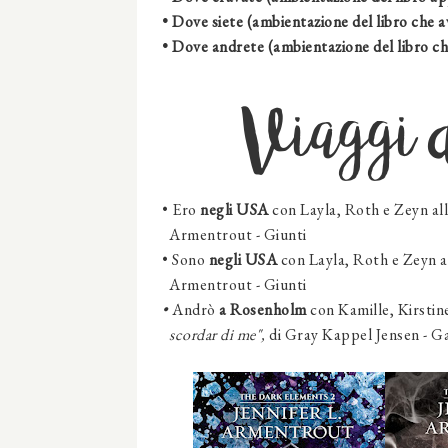
• Dove siete (ambientazione del libro che a
• Dove andrete (ambientazione del libro ch
Viaggi 
• Ero
negli USA
con
Layla, Roth e Zeyn all
Armentrout
- Giunti
• Sono
negli USA
con
Layla, Roth e Zeyn al
Armentrout
- Giunti
•
Andrò
a Rosenholm
con Kamille, Kirstin
scordar di me",
di
Gray Kappel Jensen
- G