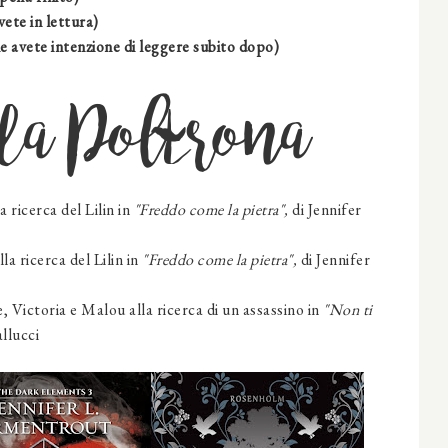
vete in lettura)
e avete intenzione di leggere subito dopo)
da Poltrona
a ricerca del Lilin
in
"Freddo come la pietra",
di
Jennifer
la ricerca del Lilin
in
"Freddo come la pietra",
di
Jennifer
e, Victoria e Malou
alla ricerca di un assassino
in
"Non ti
allucci