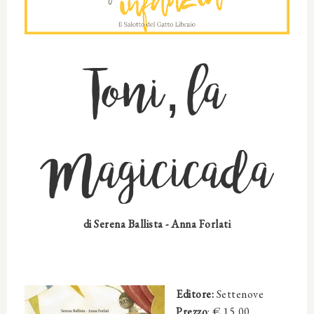
Toni, la
Magicicada
di
Serena Ballista - Anna Forlati
Editore:
Settenove
Prezzo
: €
15,00