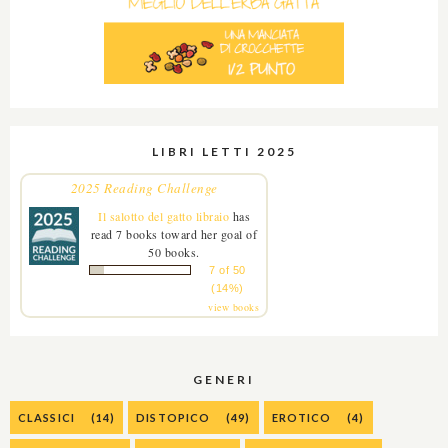
LIBRI LETTI 2025
2025 Reading Challenge
Il salotto del gatto libraio
has
read 7 books toward her goal of
50 books.
7 of 50
(14%)
view books
GENERI
CLASSICI
(14)
DISTOPICO
(49)
EROTICO
(4)