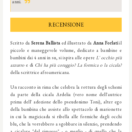
anni.
RECENSIONE
Scritto da
Serena Ballista
ed illustrato da
Anna Forlati
il
piccolo e maneggevole volume, dedicato a bambine e
bambini dai 4 anni in su, si ispira alle opere
L' occhio più
azzurro
e di
Chi ha più coraggio? La formica o la cicala?
della scrittrice afroamericana.
Un racconto in rima che celebra la rottura degli schemi
da parte della cicala Ardelia (vero nome dell'autrice
prima dell' adozione dello pseudonimo Toni), alter ego
della bambina che assiste allo spettacolo di marionette
in cui la magicicada si ribella alle formiche dagli occhi
blu, che la vorrebbero a sgobbare in silenzio, prendendo
a cicalare "del rimosso" - o meglio - di quello che la