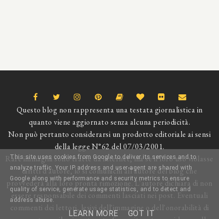
Questo blog non rappresenta una testata giornalistica in
quanto viene aggiornato senza alcuna periodicità.
Non può pertanto considerarsi un prodotto editoriale ai sensi
della legge N°62 del 07/03/2001.
This site uses cookies from Google to deliver its services and to
Rare immagini sono tratte da internet, ma se il loro uso violasse
analyze traffic. Your IP address and user-agent are shared with
diritti d'autore, lo si comunichi all'autore del blog che
Google along with performance and security metrics to ensure
provvederà alla loro pronta rimozione. L'autore dichiara di non
quality of service, generate usage statistics, and to detect and
essere responsabile dei commenti lasciati nei post. Eventuali
address abuse.
commenti dei lettori, lesivi dell'immagine o dell'onorabilità di
LEARN MORE
GOT IT