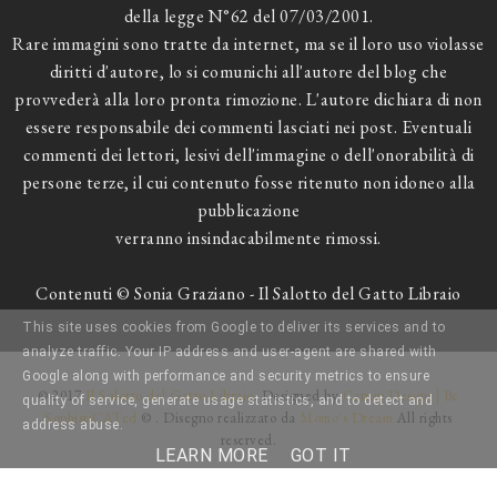
della legge N°62 del 07/03/2001.
Rare immagini sono tratte da internet, ma se il loro uso violasse
diritti d'autore, lo si comunichi all'autore del blog che
provvederà alla loro pronta rimozione. L'autore dichiara di non
essere responsabile dei commenti lasciati nei post. Eventuali
commenti dei lettori, lesivi dell'immagine o dell'onorabilità di
persone terze, il cui contenuto fosse ritenuto non idoneo alla
pubblicazione
verranno insindacabilmente rimossi.
Contenuti © Sonia Graziano - Il Salotto del Gatto Libraio
This site uses cookies from Google to deliver its services and to
analyze traffic. Your IP address and user-agent are shared with
Google along with performance and security metrics to ensure
© 2017
Il Salotto del Gatto Libraio
. Designed by
Catnip Design | Be
quality of service, generate usage statistics, and to detect and
SophistiCATed
© . Disegno realizzato da
Momo's Dream
All rights
address abuse.
reserved.
LEARN MORE
GOT IT