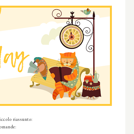
iccolo riassunto:
domande: