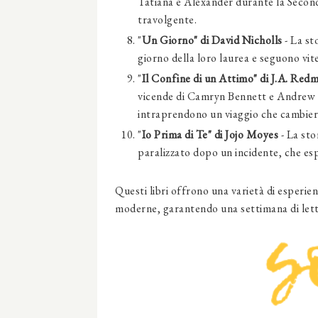
Tatiana e Alexander durante la Secon
travolgente.
"
Un Giorno" di David Nicholls
- La st
giorno della loro laurea e seguono vite
"
Il Confine di un Attimo" di J.A. Red
vicende di Camryn Bennett e Andrew P
intraprendono un viaggio che cambierà 
"
Io Prima di Te" di Jojo Moyes
- La st
paralizzato dopo un incidente, che espl
Questi libri offrono una varietà di esperien
moderne, garantendo una settimana di lett