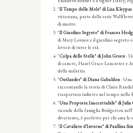
Elizabeth Bennet e il signor Darcy, es
"
Il Tempo delle Mele" di Lisa Kleypas
vittoriana, parte della serie Wallflow
di marito.
"
Il Giardino Segreto" di Frances Hod
di Mary Lennox e il giardino segreto 
lettori di tutte le età.
"
Colpa delle Stelle" di John Green
- U
di cancro, Hazel Grace Lancaster e Au
della malattia.
"
Outlander" di Diana Gabaldon
- Una 
raccontando la storia di Claire Randa
trasportata indietro nel tempo nella S
"
Una Proposta Inaccettabile" di Julia
vicende della famiglia Bridgerton nell
divertente, è perfetto per chi ama le 
"
Il Cavaliere d'Inverno" di Paullina Si