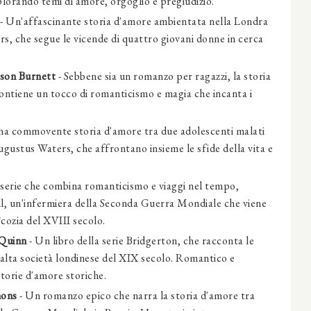
plorando temi di amore, orgoglio e pregiudizio.
- Un'affascinante storia d'amore ambientata nella Londra
ers, che segue le vicende di quattro giovani donne in cerca
gson Burnett
- Sebbene sia un romanzo per ragazzi, la storia
contiene un tocco di romanticismo e magia che incanta i
na commovente storia d'amore tra due adolescenti malati
gustus Waters, che affrontano insieme le sfide della vita e
serie che combina romanticismo e viaggi nel tempo,
ll, un'infermiera della Seconda Guerra Mondiale che viene
cozia del XVIII secolo.
 Quinn
- Un libro della serie Bridgerton, che racconta le
'alta società londinese del XIX secolo. Romantico e
storie d'amore storiche.
mons
- Un romanzo epico che narra la storia d'amore tra