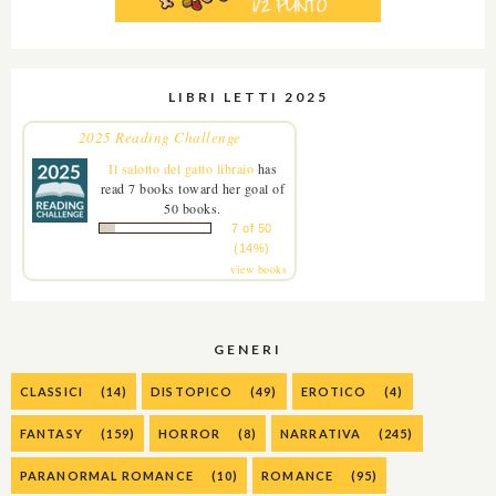
LIBRI LETTI 2025
2025 Reading Challenge
Il salotto del gatto libraio
has
read 7 books toward her goal of
50 books.
7 of 50
(14%)
view books
GENERI
CLASSICI
(14)
DISTOPICO
(49)
EROTICO
(4)
FANTASY
(159)
HORROR
(8)
NARRATIVA
(245)
PARANORMAL ROMANCE
(10)
ROMANCE
(95)