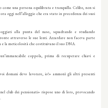
o come una persona equili­brata e tranquilla. Celibe, non si
ora oggi nell’alloggio che era stato in precedenza dei suoi
poggiati alla punta del naso, squadrando e studiando
ron­te attraverso le sue lenti. Azzardare non faceva parte
ma e la meticolosità che costituivano il suo DNA.
 un’immancabile coppola, prima di recuperare chiavi e
 voi domani devo lavorare, io!» ammonì gli altri presenti
el club dei pensionati» ri­spose uno di loro, provocando
.