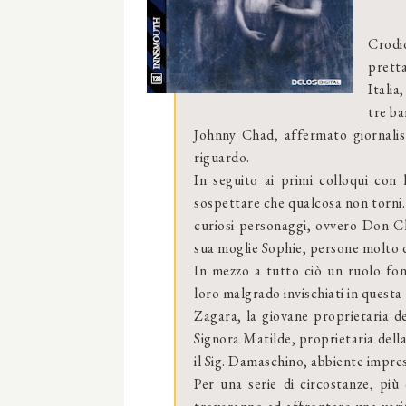
Crodio
pretta
Italia
tre ba
Johnny Chad, affermato giornalist
riguardo.
In seguito ai primi colloqui con 
sospettare che qualcosa non torni.
curiosi personaggi, ovvero Don Chi
sua moglie Sophie, persone molto d
In mezzo a tutto ciò un ruolo fo
loro malgrado invischiati in questa 
Zagara, la giovane proprietaria d
Signora Matilde, proprietaria della
il Sig. Damaschino, abbiente impre
Per una serie di circostanze, più 