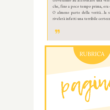
troveranno ad affrontare una veri
che, fino a poco tempo prima, era 
O almeno parte della verità…la se
rivelerà infatti una terribile certe