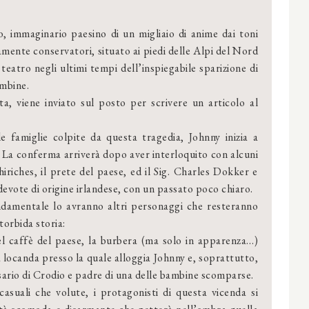
, immaginario paesino di un migliaio di anime dai toni
mente conservatori, situato ai piedi delle Alpi del Nord
, teatro negli ultimi tempi dell’inspiegabile sparizione di
mbine.
a, viene inviato sul posto per scrivere un articolo al
le famiglie colpite da questa tragedia, Johnny inizia a
 La conferma arriverà dopo aver interloquito con alcuni
riches, il prete del paese, ed il Sig. Charles Dokker e
evote di origine irlandese, con un passato poco chiaro.
ndamentale lo avranno altri personaggi che resteranno
torbida storia:
el caffè del paese, la burbera (ma solo in apparenza…)
 locanda presso la quale alloggia Johnny e, soprattutto,
sario di Crodio e padre di una delle bambine scomparse.
casuali che volute, i protagonisti di questa vicenda si