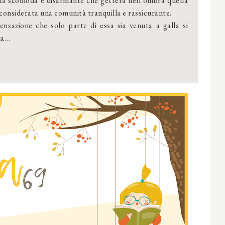
tà scomoda e disarmante che getterà nell’ombra quella
considerata una comunità tranquilla e rassicurante.
nsazione che solo parte di essa sia venuta a galla si
zza…