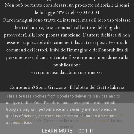
Non può pertanto considerarsi un prodotto editoriale ai sensi
della legge N°62 del 07/03/2001.
Rare immagini sono tratte da internet, ma se il loro uso violasse
diritti d'autore, lo si comunichi all'autore del blog che
provvederà alla loro pronta rimozione. L'autore dichiara di non
essere responsabile dei commenti lasciati nei post. Eventuali
commenti dei lettori, lesivi dell'immagine o dell'onorabilità di
persone terze, il cui contenuto fosse ritenuto non idoneo alla
pubblicazione
verranno insindacabilmente rimossi.
Contenuti © Sonia Graziano - Il Salotto del Gatto Libraio
This site uses cookies from Google to deliver its services and to
analyze traffic. Your IP address and user-agent are shared with
Google along with performance and security metrics to ensure
© 2017
Il Salotto del Gatto Libraio
. Designed by
Catnip Design | Be
quality of service, generate usage statistics, and to detect and
SophistiCATed
© . Disegno realizzato da
Momo's Dream
All rights
address abuse.
reserved.
LEARN MORE
GOT IT