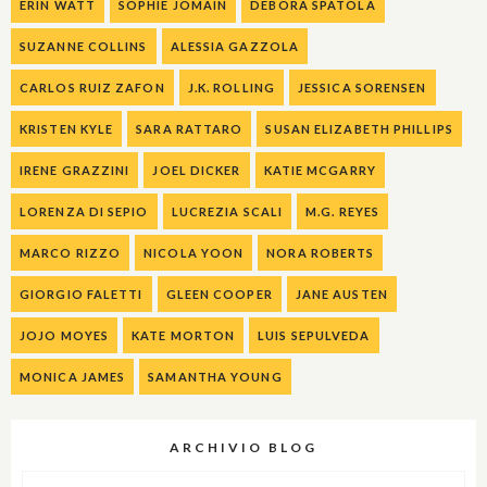
ERIN WATT
SOPHIE JOMAIN
DEBORA SPATOLA
SUZANNE COLLINS
ALESSIA GAZZOLA
CARLOS RUIZ ZAFON
J.K. ROLLING
JESSICA SORENSEN
KRISTEN KYLE
SARA RATTARO
SUSAN ELIZABETH PHILLIPS
IRENE GRAZZINI
JOEL DICKER
KATIE MCGARRY
LORENZA DI SEPIO
LUCREZIA SCALI
M.G. REYES
MARCO RIZZO
NICOLA YOON
NORA ROBERTS
GIORGIO FALETTI
GLEEN COOPER
JANE AUSTEN
JOJO MOYES
KATE MORTON
LUIS SEPULVEDA
MONICA JAMES
SAMANTHA YOUNG
ARCHIVIO BLOG