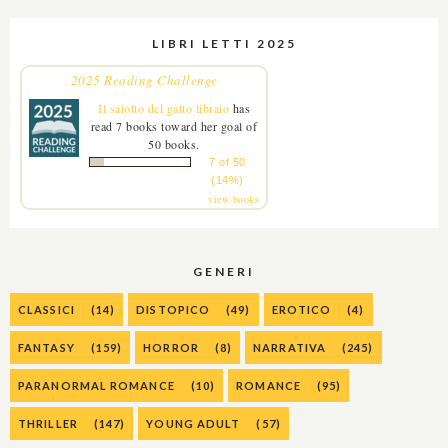
LIBRI LETTI 2025
2025 Reading Challenge
Il salotto del gatto libraio
has
read 7 books toward her goal of
50 books.
7 of 50
(14%)
view books
GENERI
CLASSICI
(14)
DISTOPICO
(49)
EROTICO
(4)
FANTASY
(159)
HORROR
(8)
NARRATIVA
(245)
PARANORMAL ROMANCE
(10)
ROMANCE
(95)
THRILLER
(147)
YOUNG ADULT
(57)