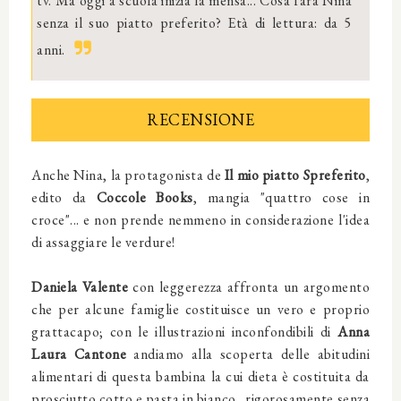
tv. Ma oggi a scuola inizia la mensa... Cosa farà Nina
senza il suo piatto preferito? Età di lettura: da 5
anni.
RECENSIONE
Anche Nina, la protagonista de
Il mio piatto Spreferito
,
edito da
Coccole Books
, mangia "quattro cose in
croce"... e non prende nemmeno in considerazione l'idea
di assaggiare le verdure!
Daniela Valente
con leggerezza affronta un argomento
che per alcune famiglie costituisce un vero e proprio
grattacapo; con le illustrazioni inconfondibili di
Anna
Laura Cantone
andiamo alla scoperta delle abitudini
alimentari di questa bambina la cui dieta è costituita da
prosciutto cotto e pasta in bianco.. rigorosamente senza