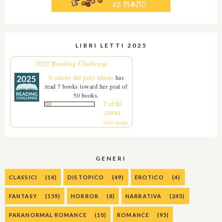
LIBRI LETTI 2025
2025 Reading Challenge
Il salotto del gatto libraio
has
read 7 books toward her goal of
50 books.
7 of 50
(14%)
view books
GENERI
CLASSICI
(14)
DISTOPICO
(49)
EROTICO
(4)
FANTASY
(159)
HORROR
(8)
NARRATIVA
(245)
PARANORMAL ROMANCE
(10)
ROMANCE
(95)