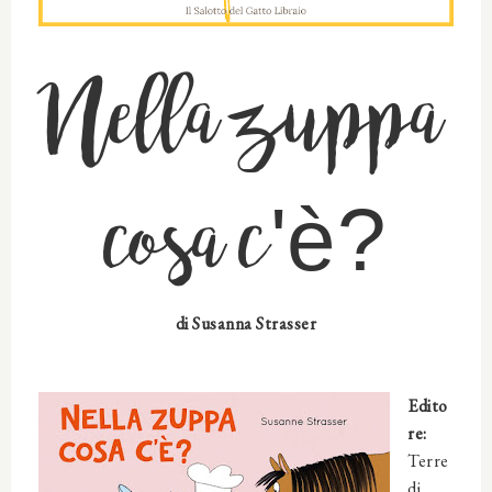
Nella zuppa
cosa c'è?
di
Susanna Strasser
Edito
re:
Terre
di