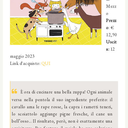
Mezz
o
Prezz
o
: €
12,90
Uscit
a:
12
maggio 2023
Link d'acquisto:
QUI
È ora di cucinare una bella zuppa! Ogni animale
versa nella pentola il suo ingrediente preferito: il
cavallo ama le rape rosse, la capra i rametti teneri,
lo scoiattolo aggiunge pigne fresche, il cane un
bell’osso... Il risultato, però, non è esattamente una