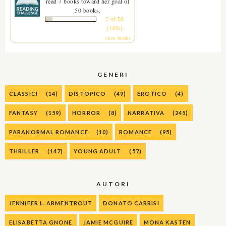
read 7 books toward her goal of
50 books.
7 of 50
(14%)
view books
GENERI
CLASSICI
(14)
DISTOPICO
(49)
EROTICO
(4)
FANTASY
(159)
HORROR
(8)
NARRATIVA
(245)
PARANORMAL ROMANCE
(10)
ROMANCE
(95)
THRILLER
(147)
YOUNG ADULT
(57)
AUTORI
JENNIFER L. ARMENTROUT
DONATO CARRISI
ELISABETTA GNONE
JAMIE MCGUIRE
MONA KASTEN