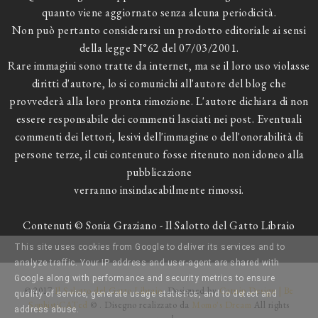
quanto viene aggiornato senza alcuna periodicità.
Non può pertanto considerarsi un prodotto editoriale ai sensi
della legge N°62 del 07/03/2001.
Rare immagini sono tratte da internet, ma se il loro uso violasse
diritti d'autore, lo si comunichi all'autore del blog che
provvederà alla loro pronta rimozione. L'autore dichiara di non
essere responsabile dei commenti lasciati nei post. Eventuali
commenti dei lettori, lesivi dell'immagine o dell'onorabilità di
persone terze, il cui contenuto fosse ritenuto non idoneo alla
pubblicazione
verranno insindacabilmente rimossi.
Contenuti © Sonia Graziano - Il Salotto del Gatto Libraio
This site uses cookies from Google to deliver its services and to
analyze traffic. Your IP address and user-agent are shared with
Google along with performance and security metrics to ensure
© 2017
Il Salotto del Gatto Libraio
. Designed by
Catnip Design | Be
quality of service, generate usage statistics, and to detect and
SophistiCATed
© . Disegno realizzato da
Momo's Dream
All rights
address abuse.