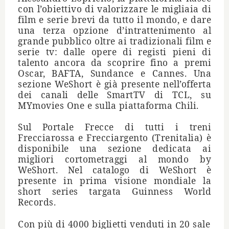
con l
’
obiettivo di valorizzare le migliaia di
film e serie brevi da tutto il mondo, e dare
una terza opzione d
’
intrattenimento al
grande pubblico oltre ai tradizionali film e
serie tv: dalle opere di registi pieni di
talento ancora da scoprire fino a premi
Oscar, BAFTA, Sundance e Cannes. Una
sezione WeShort
è
gi
à
presente nell
’
offerta
dei canali delle SmartTV di TCL, su
MYmovies One e sulla piattaforma Chili.
Sul Portale Frecce di tutti i treni
Frecciarossa e Frecciargento (Trenitalia)
è
disponibile una sezione dedicata ai
migliori cortometraggi al mondo by
WeShort. Nel catalogo di WeShort
è
presente in prima visione mondiale la
short series targata Guinness World
Records.
Con pi
ù
di 4000 biglietti venduti in 20 sale