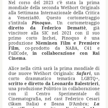
Nel corso del 2023 c
’è
stata la prima
mondiale della seconda WeShort Originals
alla Settimana Internazionale della Critica
a Venezia80. Questo cortometraggio
s
’
intitola
Pinoquo.
Un cortometraggio
diretto da Federico Dematt
è
, gi
à
vincitore alla SIC nel 2021 con il suo
primo corto Inchei, Pinoquo
è
una
produzione
Nieminen Film e Premiere
Film
, co-prodotto da NABA, C41 e
FullCode,
in collaborazione con Rai
Cinema
.
Alice nella città sarà la prima mondiale di
due nuove WeShort Originals:
Safari
, un
corto drammatico tematica LGBTQ+,
scritto e diretto da Leonardo Balestrieri
,
una produzione Polittico in collaborazione
con il Centro Sperimentale di
Cinematografia, nel cast Federico Cesari
(Skam Italia) e Ileana D
’
Ambra;
La