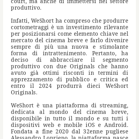
court, ma anche di immettersi nel settore
produttivo.
Infatti, WeShort ha compreso che produrre
cortometraggi
è
un investimento rilevante
per posizionarsi come elemento chiave nel
mercato del cinema breve e farlo divenire
sempre di pi
ù
una nuova e stimolante
forma di intrattenimento. Pertanto, ha
deciso di abbracciare il segmento
produttivo con due Originals che hanno
avuto gi
à
ottimi risconti in termini di
apprezzamento di pubblico e critica
ed
entro il 2024 produrr
à
dieci WeShort
Originals.
WeShort è
una piattaforma di streaming,
dedicata al mondo del cinema breve,
disponibile in tutto il mondo e su tutti i
dispositivi web e mobile iOS e Android.
Fondata a fine 2020 dal 32enne pugliese
Alessandro Loprieno, la piattaforma nasce