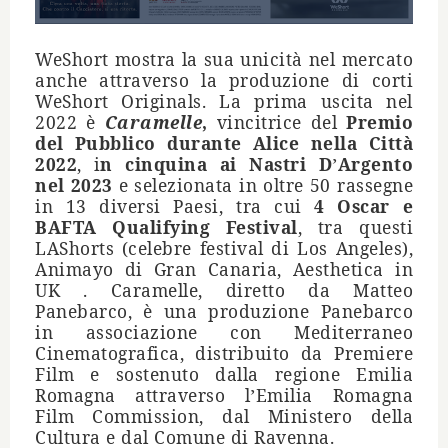
WeShort mostra la sua unicit
à
nel mercato
anche attraverso la produzione di corti
WeShort Originals. La prima uscita nel
2022 è
Caramelle
,
vincitrice del
Premio
del Pubblico durante Alice nella Città
2022
, i
n cinquina ai Nastri D
Argento
’
nel 2023
e selezionata in oltre 50 rassegne
in 13 diversi Paesi, tra cui
4 Oscar e
BAFTA Qualifying Festival
, tra questi
LAShorts (celebre festival di Los Angeles),
Animayo di Gran Canaria, Aesthetica in
UK . Caramelle, diretto da Matteo
Panebarco, è una produzione Panebarco
in associazione con Mediterraneo
Cinematografica, distribuito da Premiere
Film e sostenuto dalla regione Emilia
Romagna attraverso l
Emilia Romagna
’
Film Commission, dal Ministero della
Cultura e dal Comune di Ravenna.