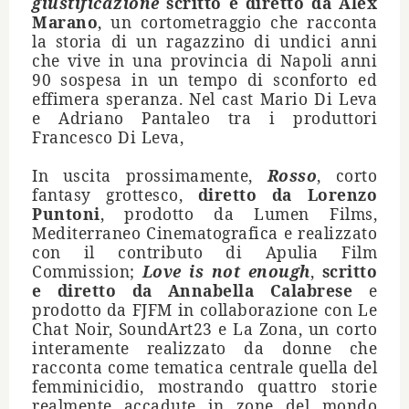
giustificazione
scritto e diretto da Alex
Marano
, un cortometraggio che racconta
la storia di un ragazzino di undici anni
che vive in una provincia di Napoli anni
90 sospesa in un tempo di sconforto ed
effimera speranza. Nel cast Mario Di Leva
e Adriano Pantaleo tra i produttori
Francesco Di Leva,
In uscita prossimamente,
Rosso
, corto
fantasy grottesco,
diretto da Lorenzo
Puntoni
, prodotto da Lumen Films,
Mediterraneo Cinematografica e realizzato
con il contributo di Apulia Film
Commission;
Love is not enough
,
scritto
e diretto da Annabella Calabrese
e
prodotto da FJFM in collaborazione con Le
Chat Noir, SoundArt23 e La Zona, un corto
interamente realizzato da donne che
racconta come tematica centrale quella del
femminicidio, mostrando quattro storie
realmente accadute in zone del mondo