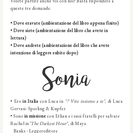
Volete partire anche voi con noi? Basta rispondere a
queste tre domande.
• Dove eravate (ambientazione del libro appena finito)
• Dove siete (ambientazione del libro che avete in
lettura)
• Dove andrete (ambientazione del libro che avete
intenzione di leggere subito dopo)
Sonia
• Ero
in Italia
con
Luca
in
"7 Vite insieme a te",
di Luca
Gervasi-
Sperling & Kupfer
• Sono
in missione
con
E
than e i suoi fratelli per salvare
Rachel in
"The Darkest Hour",
di Maya
Banks -
Leggereditore