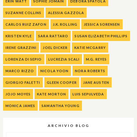
ERIN WATT
SOPHIE JOMAIN
DEBORA SPATOLA
SUZANNE COLLINS
ALESSIA GAZZOLA
CARLOS RUIZ ZAFON
J.K. ROLLING
JESSICA SORENSEN
KRISTEN KYLE
SARA RATTARO
SUSAN ELIZABETH PHILLIPS
IRENE GRAZZINI
JOEL DICKER
KATIE MCGARRY
LORENZA DI SEPIO
LUCREZIA SCALI
M.G. REYES
MARCO RIZZO
NICOLA YOON
NORA ROBERTS
GIORGIO FALETTI
GLEEN COOPER
JANE AUSTEN
JOJO MOYES
KATE MORTON
LUIS SEPULVEDA
MONICA JAMES
SAMANTHA YOUNG
ARCHIVIO BLOG