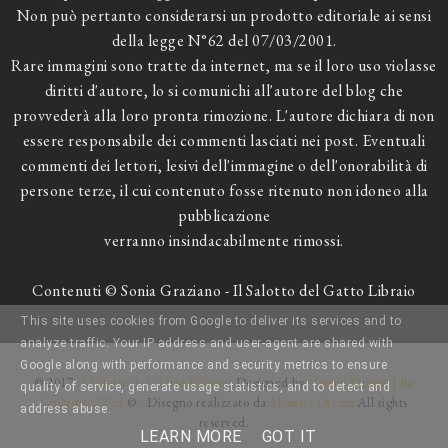
Non può pertanto considerarsi un prodotto editoriale ai sensi
della legge N°62 del 07/03/2001.
Rare immagini sono tratte da internet, ma se il loro uso violasse
diritti d'autore, lo si comunichi all'autore del blog che
provvederà alla loro pronta rimozione. L'autore dichiara di non
essere responsabile dei commenti lasciati nei post. Eventuali
commenti dei lettori, lesivi dell'immagine o dell'onorabilità di
persone terze, il cui contenuto fosse ritenuto non idoneo alla
pubblicazione
verranno insindacabilmente rimossi.
Contenuti © Sonia Graziano - Il Salotto del Gatto Libraio
This site uses cookies from Google to deliver its services and to
analyze traffic. Your IP address and user-agent are shared with
Google along with performance and security metrics to ensure
© 2017
Il Salotto del Gatto Libraio
. Designed by
Catnip Design | Be
quality of service, generate usage statistics, and to detect and
SophistiCATed
© . Disegno realizzato da
Momo's Dream
All rights
address abuse.
reserved.
LEARN MORE
GOT IT