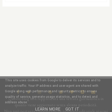
This site uses cookies from Google to deliver its services and to
analyze traffic. Your IP address and user-agent are shared with
Google along with performance and security metrics to ensure
quality of service, generate usage statistics, and to detect and
Questo blog non rappresenta una testata giornalistica in
address abuse.
quanto viene aggiornato senza alcuna periodicità.
LEARN MORE
GOT IT
Non può pertanto considerarsi un prodotto editoriale ai sensi