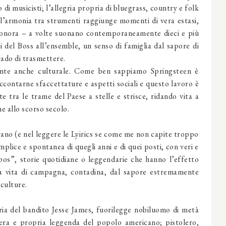
 di musicisti; l’allegria propria di bluegrass, country e folk
 l’armonia tra strumenti raggiunge momenti di vera estasi,
a sonora – a volte suonano contemporaneamente dieci e più
ni del Boss all’ensemble, un senso di famiglia dal sapore di
rado di trasmettere.
mente anche culturale. Come ben sappiamo Springsteen è
accontarne sfaccettature e aspetti sociali e questo lavoro è
 tra le trame del Paese a stelle e strisce, ridando vita a
che allo scorso secolo.
brano (e nel leggere le Lyirics se come me non capite troppo
 semplice e spontanea di quegli anni e di quei posti, con veri e
epos”, storie quotidiane o leggendarie che hanno l’effetto
lla vita di campagna, contadina, dal sapore estremamente
e culture.
ria del bandito Jesse James, fuorilegge nobiluomo di metà
era e propria leggenda del popolo americano; pistolero,