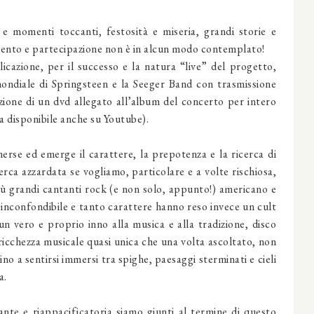
 e momenti toccanti, festosità e miseria, grandi storie e
imento e partecipazione non è in alcun modo contemplato!
icazione, per il successo e la natura “live” del progetto,
mondiale di Springsteen e la Seeger Band con trasmissione
zione di un dvd allegato all’album del concerto per intero
a disponibile anche su Youtube).
merse ed emerge il carattere, la prepotenza e la ricerca di
erca azzardata se vogliamo, particolare e a volte rischiosa,
più grandi cantanti rock (e non solo, appunto!) americano e
o inconfondibile e tanto carattere hanno reso invece un cult
un vero e proprio inno alla musica e alla tradizione, disco
icchezza musicale quasi unica che una volta ascoltato, non
no a sentirsi immersi tra spighe, paesaggi sterminati e cieli
a.
nte e riappacificatoria siamo giunti al termine di questo