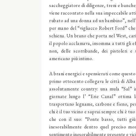
saccheggiatore di diligenze, treni e banch
viene raccontato nella sua impeccabile atti
rubato ad una donna ad un bambino”, nell’
per mano del “vigliacco Robert Ford” che m
schiena. Un brano che porta nel West, cari
il popolo acclamava, insomma a tutti gli e
non, delle scorribande, dei pistoleri e 
americano più intimo.
A brani energici e spensierati come questo
primo ottocento collegava le città di Alba
assolutamente country: una mula “Sal” i
giornate lungo l’ “Erie Canal” ottima l
trasportano legname, carbone e fieno, per
chi è il tuo vicino e saprai sempre chi è tuo
che con il suo: “Ponte basso, tutti giù
inesorabilmente dentro quel preciso mom
sentimento inesorabilmente presente e vic