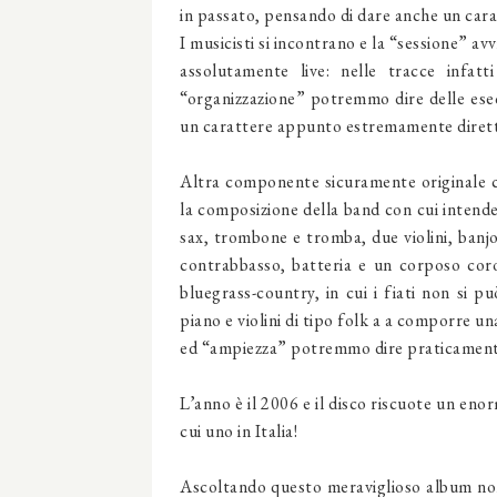
in passato, pensando di dare anche un carat
I musicisti si incontrano e la “sessione” av
assolutamente live: nelle tracce infatti
“organizzazione” potremmo dire delle esecu
un carattere appunto estremamente diret
Altra componente sicuramente originale c
la composizione della band con cui intende
sax, trombone e tromba, due violini, banjo
contrabbasso, batteria e un corposo cor
bluegrass-country, in cui i fiati non si 
piano e violini di tipo folk a a comporre un
ed “ampiezza” potremmo dire praticament
L’anno è il 2006 e il disco riscuote un enor
cui uno in Italia!
Ascoltando questo meraviglioso album non