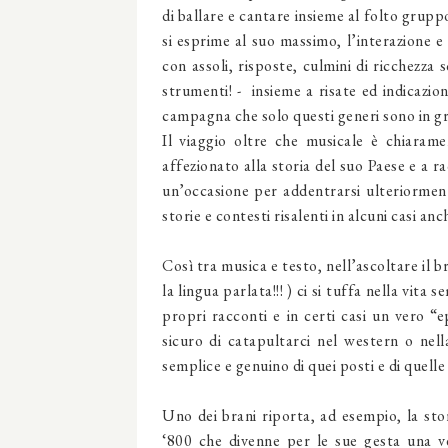
di ballare e cantare insieme al folto gruppo
si esprime al suo massimo, l’interazione e
con assoli, risposte, culmini di ricchezz
strumenti! - insieme a risate ed indicazio
campagna che solo questi generi sono in g
Il viaggio oltre che musicale è chiara
affezionato alla storia del suo Paese e a r
un’occasione per addentrarsi ulteriormente
storie e contesti risalenti in alcuni casi an
Così tra musica e testo, nell’ascoltare il 
la lingua parlata!!! ) ci si tuffa nella vita
propri racconti e in certi casi un vero “
sicuro di catapultarci nel western o ne
semplice e genuino di quei posti e di quell
Uno dei brani riporta, ad esempio, la sto
‘800 che divenne per le sue gesta una v