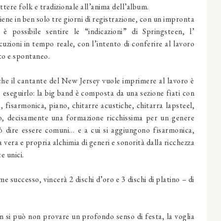
tere folk e tradizionale all’anima dell’album.
viene in ben solo tre giorni di registrazione, con un impronta
 è possibile sentire le “indicazioni” di Springsteen, l’
zioni in tempo reale, con l’intento di conferire al lavoro
to e spontaneo.
he il cantante del New Jersey vuole imprimere al lavoro è
 eseguirlo: la big band è composta da una sezione fiati con
, fisarmonica, piano, chitarre acustiche, chitarra lapsteel,
o, decisamente una formazione ricchissima per un genere
può dire essere comuni… e a cui si aggiungono fisarmonica,
a vera e propria alchimia di generi e sonorità dalla ricchezza
e unici.
me successo, vincerà 2 dischi d’oro e 3 dischi di platino – di
 si può non provare un profondo senso di festa, la voglia