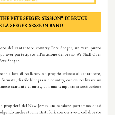
THE PETE SEEGER SESSION” DI BRUCE
E LA SEEGER SESSION BAND
voro del cantautore country Pete Seeger, un vero punto
opo aver partecipato all’incisione del brano We Shall Over
Pete Seeger.
ise allora di realizzare un proprio tributo al cantautore,
formata, di stile bluegrass e country, con cui realizzare un
famoso cantante country, con una temporanea sostituzione
sue proprietà del New Jersey una sessione potremmo quasi
volgendo anche strumentisti folk con cui aveva collaborato