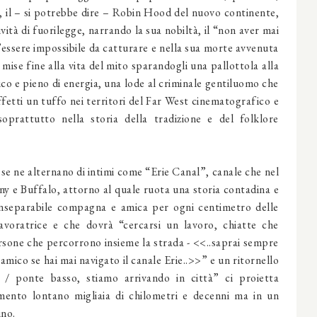
e, il – si potrebbe dire – Robin Hood del nuovo continente,
vità di fuorilegge, narrando la sua nobiltà, il “non aver mai
essere impossibile da catturare e nella sua morte avvenuta
ise fine alla vita del mito sparandogli una pallottola alla
co e pieno di energia, una lode al criminale gentiluomo che
ffetti un tuffo nei territori del Far West cinematografico e
soprattutto nella storia della tradizione e del folklore
 se ne alternano di intimi come “Erie Canal”, canale che nel
ny e Buffalo, attorno al quale ruota una storia contadina e
nseparabile compagna e amica per ogni centimetro delle
avoratrice e che dovrà “cercarsi un lavoro, chiatte che
sone che percorrono insieme la strada - <<..saprai sempre
 amico se hai mai navigato il canale Erie..>>” e un ritornello
 / ponte basso, stiamo arrivando in città” ci proietta
ento lontano migliaia di chilometri e decenni ma in un
ino.