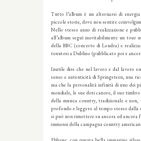
Tutto l’album è un alternarsi di energia
piccole storie, dove non sentire coinvolg
Nello stesso anno di realizzazione e pubbl
all’album seguì inevitabilmente un tour 
della BBC (concerto di Londra) e realizza
tenutosi a Dublino (pubblicato poi e ancor
Inutile dire che nel lavoro e dal lavoro e
senso e autenticità di Springsteen, una ric
ma che la personalità infinità di uno dei 
mondiale, le sue doti canore, il suo timbr
della musica country, tradizionale e non, 
profondo e leggero al tempo stesso dalla r
si può non rimettere su ancora ed ancora fi
immensi della campagna country american
Ebbene, con questa bella immagine rilassa