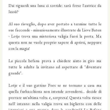
Dai riguardi una luna ci sorride: sarà forse l'autrice da
lassù?
Al suo risveglio, dopo aver portato a termine tutte le
sue faccende - minuziosamente illustrate da Lieve Baten
- Lotje trova una misteriosa valigia fuori la porta. Ma
questa non ne vuole proprio sapere di aprirsi, neppure
con la magia!
La piccola befana prova a chiedere aiuto in giro ma
tutte le adulte la invitano ad aspettare di "diventare
grande".
Lotje e il suo gattino Poes se ne tornano a casa ma
quella furbacchiona non intende arrendersi... decide di
provare un'ultima volta e, sorpresa! Questa volta riesce
nell' intento: nella valigia trova un biglietto con delle
istruzioni e una mappa: dove la condurrà? La Befana