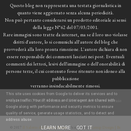
Questo blog non rappresenta una testata giornalistica in
quanto viene aggiornato senza alcuna periodicità.
Non può pertanto considerarsi un prodotto editoriale ai sensi
della legge N°62 del 07/03/2001.
Rare immagini sono tratte da internet, ma se il loro uso violasse
diritti d'autore, lo si comunichi all'autore del blog che
provvederà alla loro pronta rimozione. L'autore dichiara di non
essere responsabile dei commenti lasciati nei post. Eventuali
commenti dei lettori, lesivi dell'immagine o dell'onorabilità di
persone terze, il cui contenuto fosse ritenuto non idoneo alla
pubblicazione
verranno insindacabilmente rimossi.
This site uses cookies from Google to deliver its services and to
Contenuti © Sonia Graziano - Il Salotto del Gatto Libraio
analyze traffic. Your IP address and user-agent are shared with
Google along with performance and security metrics to ensure
quality of service, generate usage statistics, and to detect and
address abuse.
LEARN MORE
GOT IT
© 2017
Il Salotto del Gatto Libraio
. Designed by
Catnip Design | Be