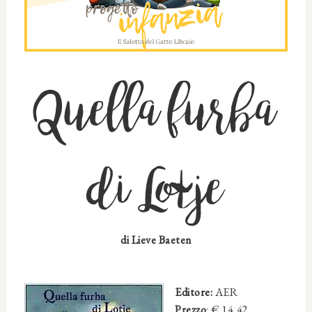
Quella furba
di Lotje
di
Lieve Baeten
Editore:
AER
Prezzo
: €
14,42