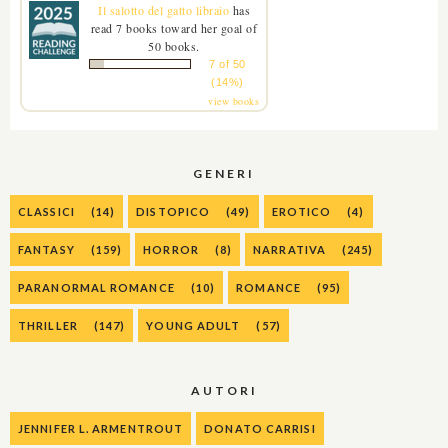
Il salotto del gatto libraio
has
read 7 books toward her goal of
50 books.
7 of 50
(14%)
view books
GENERI
CLASSICI
(14)
DISTOPICO
(49)
EROTICO
(4)
FANTASY
(159)
HORROR
(8)
NARRATIVA
(245)
PARANORMAL ROMANCE
(10)
ROMANCE
(95)
THRILLER
(147)
YOUNG ADULT
(57)
AUTORI
JENNIFER L. ARMENTROUT
DONATO CARRISI