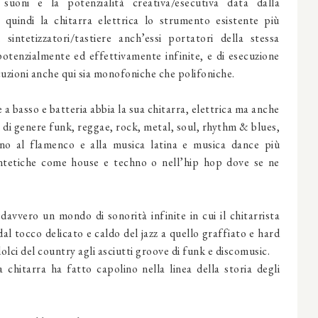
oni e la potenzialità creativa/esecutiva data dalla
uindi la chitarra elettrica lo strumento esistente più
intetizzatori/tastiere anch’essi portatori della stessa
potenzialmente ed effettivamente infinite, e di esecuzione
cuzioni anche qui sia monofoniche che polifoniche.
a basso e batteria abbia la sua chitarra, elettrica ma anche
ti di genere funk, reggae, rock, metal, soul, rhythm & blues,
fino al flamenco e alla musica latina e musica dance più
sintetiche come house e techno o nell’hip hop dove se ne
davvero un mondo di sonorità infinite in cui il chitarrista
dal tocco delicato e caldo del jazz a quello graffiato e hard
olci del country agli asciutti groove di funk e discomusic.
chitarra ha fatto capolino nella linea della storia degli