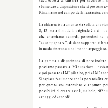
tutti effetti di chitarra per saturare 
sfumature a disposizione che si possono ave
Rimaniamo nel campo della fantastica vers
La chitarra è strumento sia solista che ri
8, 12 ma a il modello originale è a 6 – pe
che chiamiamo accordi, ponendosi nel
“accompagnare”, di dare supporto ai brani 
in modo sincrono o nel mondo arpeggiato.
La gamma a disposizione di note inoltre 
possiamo passare al Mi superiore – ovviam
e poi passare al MI più alto, poi al MI ancor
Si capisce facilmente che la potenzialità 
per questa sua estensione e appunto per 
possibilità di creare assoli, melodie, riff 
arpeggi ed accordi!