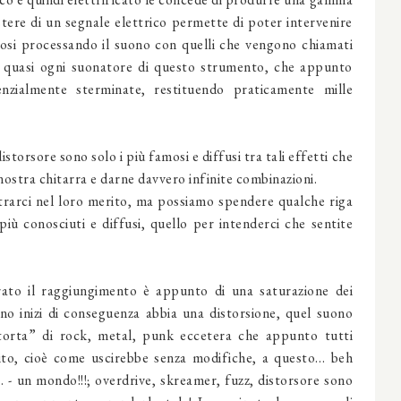
istere di un segnale elettrico permette di poter intervenire
siosi processando il suono con quelli che vengono chiamati
 di quasi ogni suonatore di questo strumento, che appunto
nzialmente sterminate, restituendo praticamente mille
storsore sono solo i più famosi e diffusi tra tali effetti che
nostra chitarra e darne davvero infinite combinazioni.
ntrarci nel loro merito, ma possiamo spendere qualche riga
iù conosciuti e diffusi, quello per intenderci che sentite
urato il raggiungimento è appunto di una saturazione dei
uono inizi di conseguenza abbia una distorsione, quel suono
istorta” di rock, metal, punk eccetera che appunto tutti
ito, cioè come uscirebbe senza modifiche, a questo… beh
 - un mondo!!!; overdrive, skreamer, fuzz, distorsore sono