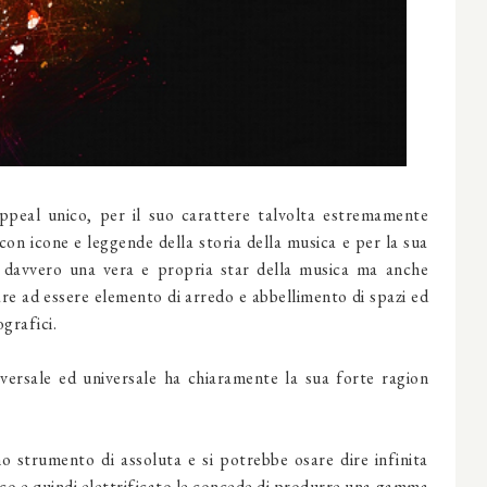
appeal unico, per il suo carattere talvolta estremamente
con icone e leggende della storia della musica e per la sua
a è davvero una vera e propria star della musica ma anche
are ad essere elemento di arredo e abbellimento di spazi ed
ografici.
versale ed universale ha chiaramente la sua forte ragion
no strumento di assoluta e si potrebbe osare dire infinita
trico e quindi elettrificato le concede di produrre una gamma