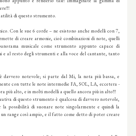
il suono appunto e renderlo tale! Immaginate la gamma di
re!!!
atilità di questo strumento.
tmico. Con le sue 6 corde – ne esistono anche modelli con 7,
rmette di creare armonie, cioè combinazioni di note, quelli
 panorama musicale come strumento appunto capace di
e al resto degli strumenti e alla voce del cantante, tanto
è davvero notevole; si parte dal Mi, la nota più bassa, e
ente con tutte le note intermedie FA, SOL, LA, eccetera -
a più alto, e in molti modelli a quello ancora più in alto!!!
creativa di questo strumento è qualcosa di davvero notevole,
la possibilità di suonare note singolarmente e quindi la
su un range così ampio, e il fatto come detto di poter creare