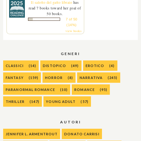
Il salotto del gatto libraio
has
read 7 books toward her goal of
50 books.
7 of 50
(14%)
view books
GENERI
CLASSICI
(14)
DISTOPICO
(49)
EROTICO
(4)
FANTASY
(159)
HORROR
(8)
NARRATIVA
(245)
PARANORMAL ROMANCE
(10)
ROMANCE
(95)
THRILLER
(147)
YOUNG ADULT
(57)
AUTORI
JENNIFER L. ARMENTROUT
DONATO CARRISI