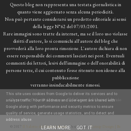
Questo blog non rappresenta una testata giornalistica in
quanto viene aggiornato senza alcuna periodicità.
Non può pertanto considerarsi un prodotto editoriale ai sensi
della legge N°62 del 07/03/2001.
Rare immagini sono tratte da internet, ma se il loro uso violasse
diritti d'autore, lo si comunichi all'autore del blog che
provvederà alla loro pronta rimozione. L'autore dichiara di non
essere responsabile dei commenti lasciati nei post. Eventuali
commenti dei lettori, lesivi dell'immagine o dell'onorabilità di
persone terze, il cui contenuto fosse ritenuto non idoneo alla
pubblicazione
verranno insindacabilmente rimossi.
This site uses cookies from Google to deliver its services and to
Contenuti © Sonia Graziano - Il Salotto del Gatto Libraio
analyze traffic. Your IP address and user-agent are shared with
Google along with performance and security metrics to ensure
quality of service, generate usage statistics, and to detect and
address abuse.
© 2017
Il Salotto del Gatto Libraio
. Designed by
Catnip Design | Be
LEARN MORE
GOT IT