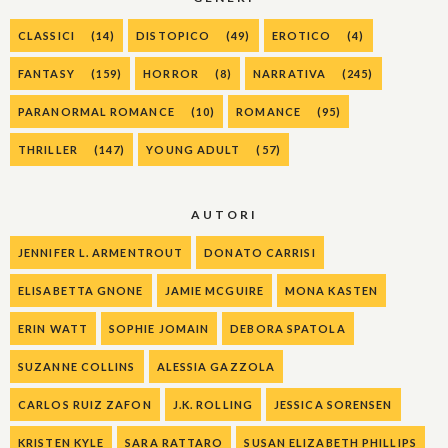
CLASSICI
(14)
DISTOPICO
(49)
EROTICO
(4)
FANTASY
(159)
HORROR
(8)
NARRATIVA
(245)
PARANORMAL ROMANCE
(10)
ROMANCE
(95)
THRILLER
(147)
YOUNG ADULT
(57)
AUTORI
JENNIFER L. ARMENTROUT
DONATO CARRISI
ELISABETTA GNONE
JAMIE MCGUIRE
MONA KASTEN
ERIN WATT
SOPHIE JOMAIN
DEBORA SPATOLA
SUZANNE COLLINS
ALESSIA GAZZOLA
CARLOS RUIZ ZAFON
J.K. ROLLING
JESSICA SORENSEN
KRISTEN KYLE
SARA RATTARO
SUSAN ELIZABETH PHILLIPS