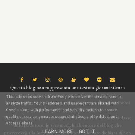
Questo blog non rappresenta una testata giornalistica in
quanto viene aggiornato senza alcuna periodicità.
This site uses cookies from Google to deliver its services and to
Non può pertanto considerarsi un prodotto editoriale ai sensi
analyze traffic. Your IP address and user-agent are shared with
della legge N°62 del 07/03/2001.
Google along with performance and security metrics to ensure
Rare immagini sono tratte da internet, ma se il loro uso violasse
quality of service, generate usage statistics, and to detect and
address abuse.
diritti d'autore, lo si comunichi all'autore del blog che
LEARN MORE
GOT IT
provvederà alla loro pronta rimozione. L'autore dichiara di non