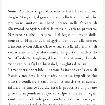
Sonia
: Affidato al guardaboschi Gilbert Head e a sua
moglie Margaret, il giovane trovatello Robin Head, che
poi viene mutato in Hood, cresce nella foresta di
Sherwood conquistandosi la fama di arciere provetto.
Nessuno sa che il ragazzo è il legittimo erede della
contea di Huntingdon, sfuggito per poco alla morte.
L'incontro con Allan Clare e sua sorella Marianna , di
cui si innamora perdutamente, lo porta a sfidare lo
Sceriffo di Nottingham, il barone Fitz Alwine, al quale
viene rapita la figlia Christabel, invaghita di Allan.
La vendetta è terribile: il barone fa incendiare la casa di
Robin e uccidere la sua madre adottiva, impedisce che
possa rivendicare i suoi diritti di nascita e convince,
infine, il re Enrico II a dichiararlo proscritto. Il giovane
prova a rispondere colpo su colpo e mette a segno
continue scorribande grazie anche al valoroso sostegno
di amici come Little John, Frate Tuck e Will Scarlett, ma