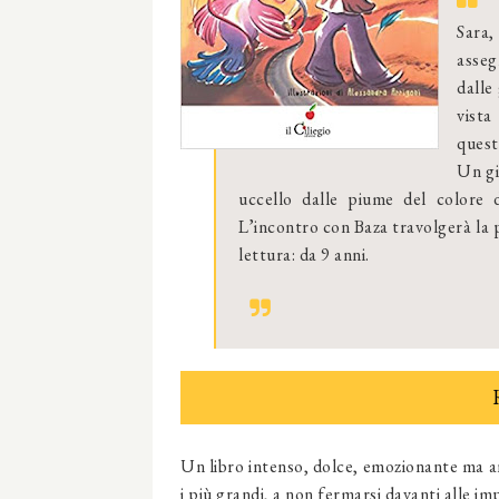
Sara,
asseg
dalle
vista
quest
Un gi
uccello dalle piume del colore 
L’incontro con Baza travolgerà la pr
lettura: da 9 anni.
Un libro intenso, dolce, emozionante ma 
i più grandi, a non fermarsi davanti alle imp