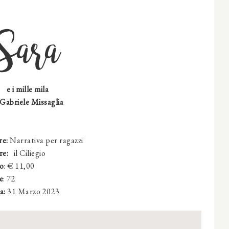
Sara
e i mille mila
 Gabriele Missaglia
re:
Narrativa per ragazzi
re:
‎
il Ciliegio
o
: € 11,00
e
: 72
a:
31 Marzo 2023