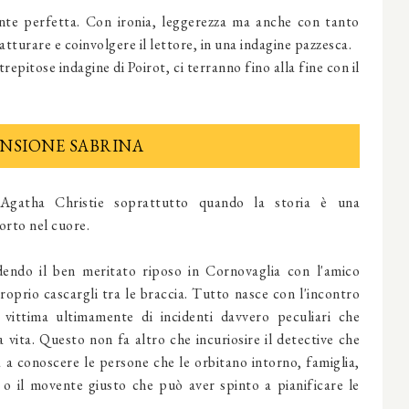
ente perfetta. Con ironia, leggerezza ma anche con tanto
tturare e coinvolgere il lettore, in una indagine pazzesca.
strepitose indagine di Poirot, ci terranno fino alla fine con il
NSIONE SABRINA
Agatha Christie soprattutto quando la storia è una
orto nel cuore.
dendo il ben meritato riposo in Cornovaglia con l'amico
prio cascargli tra le braccia. Tutto nasce con l'incontro
 vittima ultimamente di incidenti davvero peculiari che
a vita. Questo non fa altro che incuriosire il detective che
ia a conoscere le persone che le orbitano intorno, famiglia,
 o il movente giusto che può aver spinto a pianificare le