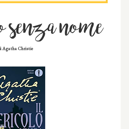
lo senza nome
di
Agatha Christie