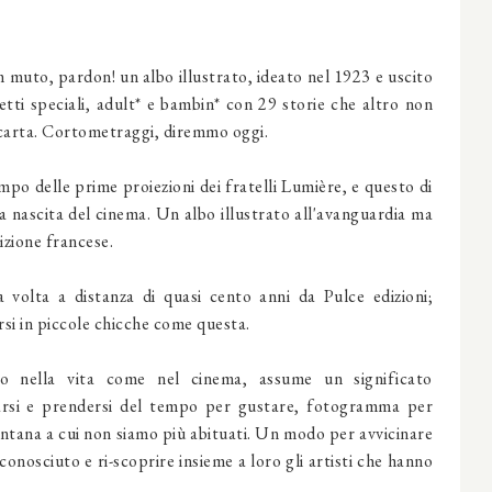
lm muto, pardon! un albo illustrato, ideato nel 1923 e uscito
etti speciali, adult* e bambin* con 29 storie che altro non
u carta. Cortometraggi, diremmo oggi.
empo delle prime proiezioni dei fratelli Lumière, e questo di
 nascita del cinema. Un albo illustrato all'avanguardia ma
izione francese.
a volta a distanza di quasi cento anni da Pulce edizioni;
ersi in piccole chicche come questa.
o nella vita come nel cinema, assume un significato
rsi e prendersi del tempo per gustare, fotogramma per
ntana a cui non siamo più abituati. Un modo per avvicinare
nosciuto e ri-scoprire insieme a loro gli artisti che hanno