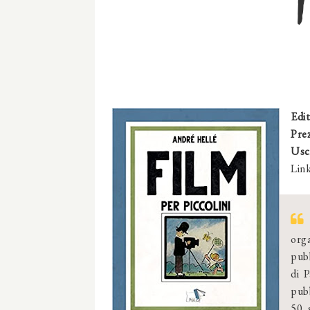
Edi
Pre
Usci
Link
org
pubb
di 
pubb
50 