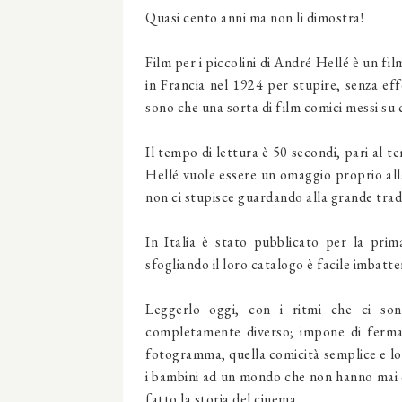
Quasi cento anni ma non li dimostra!
Film per i piccolini di André Hellé è un fi
in Francia nel 1924 per stupire, senza eff
sono che una sorta di film comici messi s
Il tempo di lettura è 50 secondi, pari al t
Hellé vuole essere un omaggio proprio alla
non ci stupisce guardando alla grande trad
In Italia è stato pubblicato per la prim
sfogliando il loro catalogo è facile imbatt
Leggerlo oggi, con i ritmi che ci son
completamente diverso; impone di ferma
fotogramma, quella comicità semplice e lo
i bambini ad un mondo che non hanno mai co
fatto la storia del cinema.