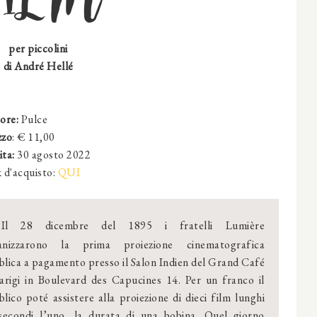
per piccolini
di André Hellé
tore:
Pulce
zzo
: €
11,00
ta:
30 agosto 2022
 d'acquisto:
QUI
Il 28 dicembre del 1895 i fratelli Lumière
anizzarono la prima proiezione cinematografica
lica a pagamento presso il Salon Indien del Grand Café
Parigi in Boulevard des Capucines 14. Per un franco il
lico poté assistere alla proiezione di dieci film lunghi
secondi l’uno, la durata di una bobina. Quel giorno