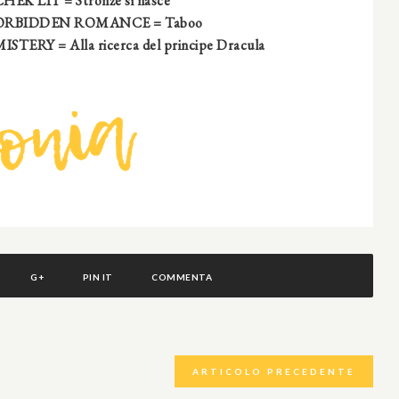
CHEK LIT
=
Stronze si nasce
FORBIDDEN ROMANCE
= Taboo
MISTERY
= Alla ricerca del principe Dracula
G+
PIN IT
COMMENTA
ARTICOLO PRECEDENTE