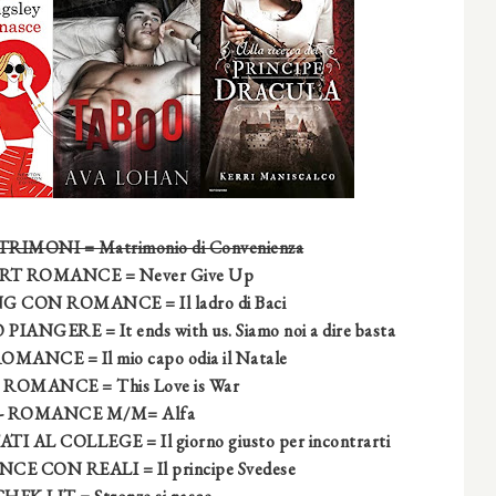
IMONI = Matrimonio di Convenienza
ORT ROMANCE = Never Give Up
 CON ROMANCE = Il ladro di Baci
GERE = It ends with us. Siamo noi a dire basta
 ROMANCE
= Il mio capo odia il Natale
IP ROMANCE
= This Love is War
 - ROMANCE M/M
= Alfa
ATI AL COLLEGE
= Il giorno giusto per incontrarti
NCE CON REALI
= Il principe Svedese