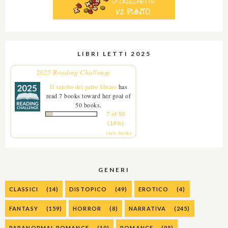
LIBRI LETTI 2025
2025 Reading Challenge
Il salotto del gatto libraio
has
read 7 books toward her goal of
50 books.
7 of 50
(14%)
view books
GENERI
CLASSICI
(14)
DISTOPICO
(49)
EROTICO
(4)
FANTASY
(159)
HORROR
(8)
NARRATIVA
(245)
PARANORMAL ROMANCE
(10)
ROMANCE
(95)