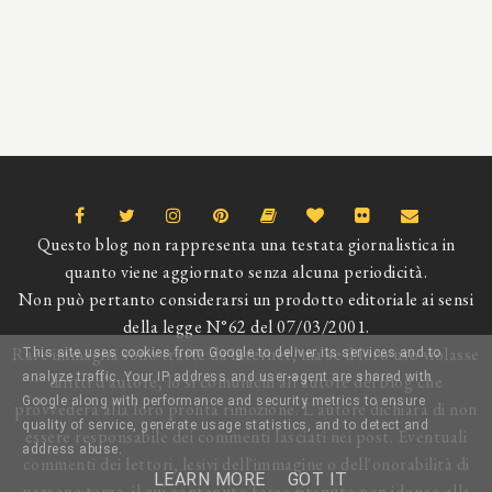
Questo blog non rappresenta una testata giornalistica in
quanto viene aggiornato senza alcuna periodicità.
Non può pertanto considerarsi un prodotto editoriale ai sensi
della legge N°62 del 07/03/2001.
Rare immagini sono tratte da internet, ma se il loro uso violasse
This site uses cookies from Google to deliver its services and to
analyze traffic. Your IP address and user-agent are shared with
diritti d'autore, lo si comunichi all'autore del blog che
Google along with performance and security metrics to ensure
provvederà alla loro pronta rimozione. L'autore dichiara di non
quality of service, generate usage statistics, and to detect and
essere responsabile dei commenti lasciati nei post. Eventuali
address abuse.
commenti dei lettori, lesivi dell'immagine o dell'onorabilità di
LEARN MORE
GOT IT
persone terze, il cui contenuto fosse ritenuto non idoneo alla