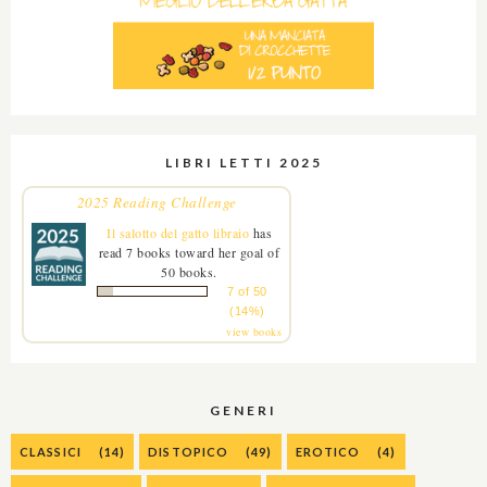
LIBRI LETTI 2025
2025 Reading Challenge
Il salotto del gatto libraio
has
read 7 books toward her goal of
50 books.
7 of 50
(14%)
view books
GENERI
CLASSICI
(14)
DISTOPICO
(49)
EROTICO
(4)