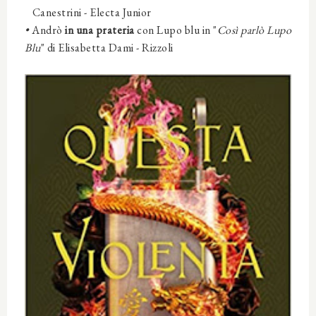
Canestrini
- Electa Junior
•
Andrò
in una prateria
con
Lupo blu
in "
Così parlò Lupo
Blu
" di
Elisabetta Dami
- Rizzoli