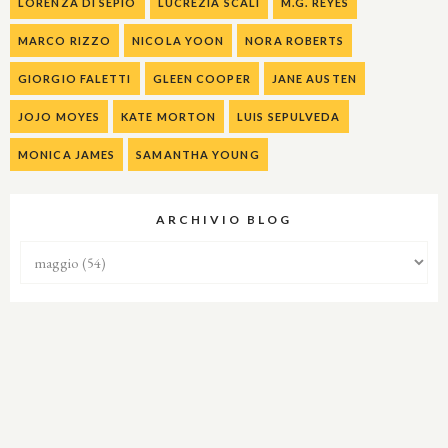
LORENZA DI SEPIO
LUCREZIA SCALI
M.G. REYES
MARCO RIZZO
NICOLA YOON
NORA ROBERTS
GIORGIO FALETTI
GLEEN COOPER
JANE AUSTEN
JOJO MOYES
KATE MORTON
LUIS SEPULVEDA
MONICA JAMES
SAMANTHA YOUNG
ARCHIVIO BLOG