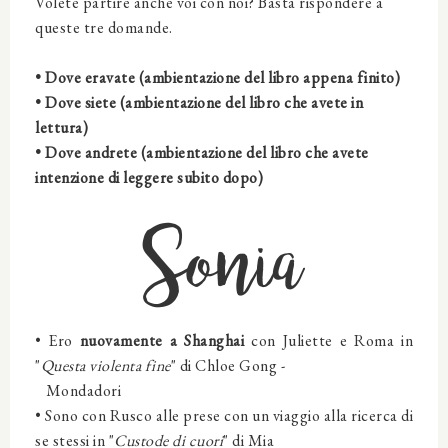
Volete partire anche voi con noi? Basta rispondere a
queste tre domande.
• Dove eravate (ambientazione del libro appena finito)
• Dove siete (ambientazione del libro che avete in
lettura)
• Dove andrete (ambientazione del libro che avete
intenzione di leggere subito dopo)
Sonia
• Ero
nuovamente a
Shanghai
con
Juliette e Roma
in
"
Questa violenta fine
" di
Chloe Gong
-
Mondadori
• Sono con Rusco alle prese con un viaggio alla ricerca di
se stessi
in "
Custode di cuori
" di Mia