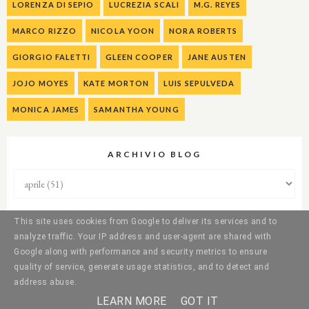
LORENZA DI SEPIO
LUCREZIA SCALI
M.G. REYES
MARCO RIZZO
NICOLA YOON
NORA ROBERTS
GIORGIO FALETTI
GLEEN COOPER
JANE AUSTEN
JOJO MOYES
KATE MORTON
LUIS SEPULVEDA
MONICA JAMES
SAMANTHA YOUNG
ARCHIVIO BLOG
This site uses cookies from Google to deliver its services and to
analyze traffic. Your IP address and user-agent are shared with
Google along with performance and security metrics to ensure
quality of service, generate usage statistics, and to detect and
address abuse.
LEARN MORE
GOT IT