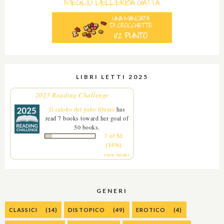
LIBRI LETTI 2025
2025 Reading Challenge
Il salotto del gatto libraio
has
read 7 books toward her goal of
50 books.
7 of 50
(14%)
view books
GENERI
CLASSICI
(14)
DISTOPICO
(49)
EROTICO
(4)