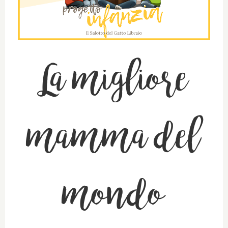
La migliore
mamma del
mondo