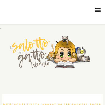
.
,
,
MONDADORI ELECTA
NARRATIVA PER RAGAZZI
PAOLO