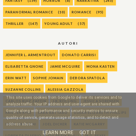
FANTASY
(159)
HORROR
(8)
NARRATIVA
(245)
PARANORMAL ROMANCE
(10)
ROMANCE
(95)
THRILLER
(147)
YOUNG ADULT
(57)
AUTORI
JENNIFER L. ARMENTROUT
DONATO CARRISI
ELISABETTA GNONE
JAMIE MCGUIRE
MONA KASTEN
ERIN WATT
SOPHIE JOMAIN
DEBORA SPATOLA
SUZANNE COLLINS
ALESSIA GAZZOLA
This site uses cookies from Google to deliver its services and to
CARLOS RUIZ ZAFON
J.K. ROLLING
JESSICA SORENSEN
analyze traffic. Your IP address and user-agent are shared with
Google along with performance and security metrics to ensure
KRISTEN KYLE
SARA RATTARO
SUSAN ELIZABETH PHILLIPS
quality of service, generate usage statistics, and to detect and
IRENE GRAZZINI
JOEL DICKER
KATIE MCGARRY
address abuse.
LEARN MORE
GOT IT
LORENZA DI SEPIO
LUCREZIA SCALI
M.G. REYES