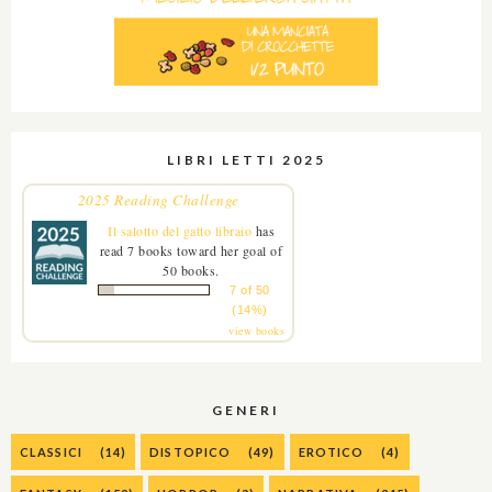
LIBRI LETTI 2025
2025 Reading Challenge
Il salotto del gatto libraio
has
read 7 books toward her goal of
50 books.
7 of 50
(14%)
view books
GENERI
CLASSICI
(14)
DISTOPICO
(49)
EROTICO
(4)