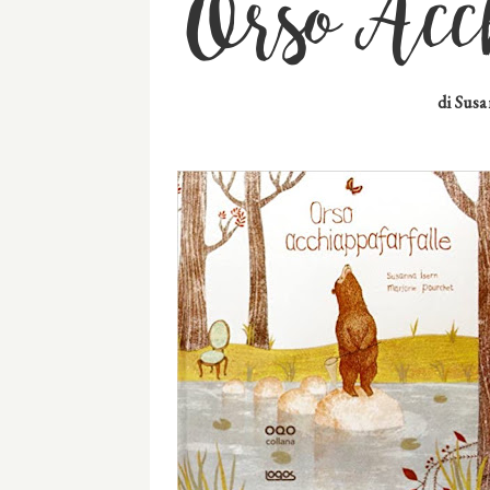
Orso Acch
di
Susa