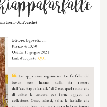
iappafarfalle
nna Isern - M. Pourchet
Editore:
logosedizioni
Prezzo
: €
13,50
Uscita:
15 giugno 2021
Link d'acquisto:
QUI
Le apparenze ingannano. Le farfalle del
bosco non hanno nulla da temere
dall'"acchiappafarfalle" di Orso, quel retino che
di solito le cattura per farne oggetti da
collezione. Orso, infatti, salva le farfalle che
cadono nel lago, le porta a riva e le fa asciugare