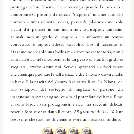
protegga la loro libertà, che intervenga quando la loro vita è
compromessa proprio da queste “trappole” umane: auto che
corrono a tutta velocità, veleni, pesticidi, plastica sono solo
alcuni dei pericoli in cui incorrono, purtroppo, tantissimi
animali, non in grado di reagire a un ambiente un tempo
conosciuto e capito, adesso stravolto. Così il racconto di
Massimo non è solo una bellissima e commovente storia, non è
solo narrativa, né tantomeno solo un pezzo di vita. È il grido di
svegliarsi, rivolto a tutti noi. Serve a spronarci e a farci capire
che chiunque può fare la differenza, e che è nostro dovere farla,
in bene.
È la nascita del Centro Recupero Ricci La Ninna, del
suo sviluppo, del sostegno di migliaia di persone che
inseguono lo stesso sogno, quello di poter fare del bene.
E poi
ci sono loro, i veri protagonisti, i ricci: tra racconti delicati,
teneri e foto che scaldano il cuore,
è un
25 grammi di felicità
best seller che tutti noi dovremmo avere sul nostro comodino.