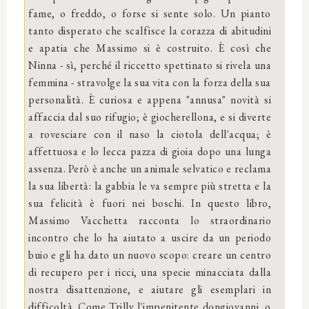
fame, o freddo, o forse si sente solo. Un pianto
tanto disperato che scalfisce la corazza di abitudini
e apatia che Massimo si è costruito. È così che
Ninna - sì, perché il riccetto spettinato si rivela una
femmina - stravolge la sua vita con la forza della sua
personalità. È curiosa e appena "annusa" novità si
affaccia dal suo rifugio; è giocherellona, e si diverte
a rovesciare con il naso la ciotola dell'acqua; è
affettuosa e lo lecca pazza di gioia dopo una lunga
assenza. Però è anche un animale selvatico e reclama
la sua libertà: la gabbia le va sempre più stretta e la
sua felicità è fuori nei boschi. In questo libro,
Massimo Vacchetta racconta lo straordinario
incontro che lo ha aiutato a uscire da un periodo
buio e gli ha dato un nuovo scopo: creare un centro
di recupero per i ricci, una specie minacciata dalla
nostra disattenzione, e aiutare gli esemplari in
difficoltà. Come Trilly l'impenitente dongiovanni, o