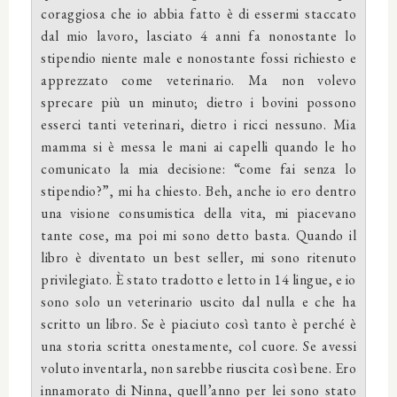
coraggiosa che io abbia fatto è di essermi staccato
dal mio lavoro, lasciato 4 anni fa nonostante lo
stipendio niente male e nonostante fossi richiesto e
apprezzato come veterinario. Ma non volevo
sprecare più un minuto; dietro i bovini possono
esserci tanti veterinari, dietro i ricci nessuno. Mia
mamma si è messa le mani ai capelli quando le ho
comunicato la mia decisione: “come fai senza lo
stipendio?”, mi ha chiesto. Beh, anche io ero dentro
una visione consumistica della vita, mi piacevano
tante cose, ma poi mi sono detto basta. Quando il
libro è diventato un best seller, mi sono ritenuto
privilegiato. È stato tradotto e letto in 14 lingue, e io
sono solo un veterinario uscito dal nulla e che ha
scritto un libro. Se è piaciuto così tanto è perché è
una storia scritta onestamente, col cuore. Se avessi
voluto inventarla, non sarebbe riuscita così bene. Ero
innamorato di Ninna, quell’anno per lei sono stato