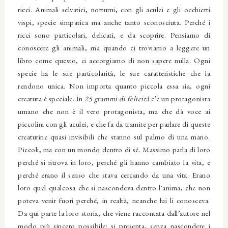
ricci. Animali selvatici, notturni, con gli aculei e gli occhietti
vispi, specie simpatica ma anche tanto sconosciuta. Perché i
ricci sono particolari, delicati, e da scoprire. Pensiamo di
conoscere gli animali, ma quando ci troviamo a leggere un
libro come questo, ci accorgiamo di non sapere nulla. Ogni
specie ha le sue particolarità, le sue caratteristiche che la
rendono unica. Non importa quanto piccola essa sia, ogni
creatura è speciale. In
25 grammi di felicità
c’è un protagonista
umano che non è il vero protagonista, ma che dà voce ai
piccolini con gli aculei, e che fa da tramite per parlare di queste
creaturine quasi invisibili che stanno sul palmo di una mano.
Piccoli, ma con un mondo dentro di sé. Massimo parla di loro
perché si ritrova in loro, perché gli hanno cambiato la vita, e
perché erano il senso che stava cercando da una vita. Erano
loro quel qualcosa che si nascondeva dentro l'anima, che non
poteva venir fuori perché, in realtà, neanche lui li conosceva.
Da qui parte la loro storia, che viene raccontata dall’autore nel
modo più sincero possibile: si presenta, senza nascondere i