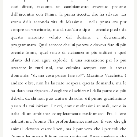
suoi difetti, racconta un cambiamento avvenuto proprio
dall’incontro con Ninna, la prima riccetta che ha salvato. La
storia della seconda vita di Massimo – nella prima era pur
sempre un veterinario, ma di tutt’altro tipo – prende piede da
questo incontro voluto dal destino, e decisamente
programmato. Quel sentore che lui poteva e doveva fare di più
prende forma, quel senso di vicinanza ai più indifesi e quel
rifiuto del non agire esplode. È una sensazione per lo più
presente in tutti noi, che culmina sempre con la stessa
domanda: “sì, ma cosa posso fare io?”. Massimo Vacchetta è
andato oltre, non ha lasciato sospesa questa domanda, ma le
ha dato una risposta. Scegliere di schierarsi dalla parte dei più
deboli, da chi non può aiutarsi da solo, è il primo grandissimo
passo da cui iniziare. I ricci, come moltissimi animali, sono in
balia di un ambiente completamente trasformato. Era il loro
habitat, ma l’uomo l’ha profondamente mutato. È vero che gli
animali devono essere liberi, ma è pur vero che i pericoli che
l’uomo ha messo lì fuori sono tantissimi. Serve qualcuno che