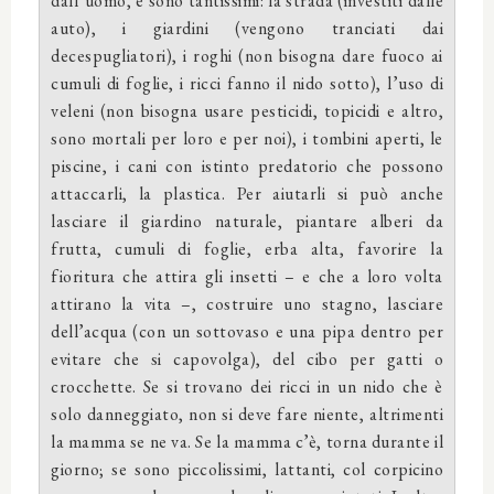
dall’uomo, e sono tantissimi: la strada (investiti dalle
auto), i giardini (vengono tranciati dai
decespugliatori), i roghi (non bisogna dare fuoco ai
cumuli di foglie, i ricci fanno il nido sotto), l’uso di
veleni (non bisogna usare pesticidi, topicidi e altro,
sono mortali per loro e per noi), i tombini aperti, le
piscine, i cani con istinto predatorio che possono
attaccarli, la plastica. Per aiutarli si può anche
lasciare il giardino naturale, piantare alberi da
frutta, cumuli di foglie, erba alta, favorire la
fioritura che attira gli insetti – e che a loro volta
attirano la vita –, costruire uno stagno, lasciare
dell’acqua (con un sottovaso e una pipa dentro per
evitare che si capovolga), del cibo per gatti o
crocchette. Se si trovano dei ricci in un nido che è
solo danneggiato, non si deve fare niente, altrimenti
la mamma se ne va. Se la mamma c’è, torna durante il
giorno; se sono piccolissimi, lattanti, col corpicino