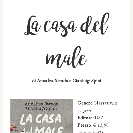
La casa del
male
di
Annalisa Strada e Gianluigi Spini
Genere:
Narrativa x
ragazzi
Editore:
DeA
Prezzo
: € 13,90
(ebook 6,99)