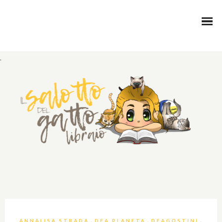
.
,
,
,
ANNALISA STRADA
DEA PLANETA
DEAGOSTINI