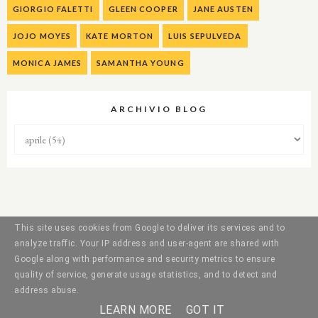
GIORGIO FALETTI
GLEEN COOPER
JANE AUSTEN
JOJO MOYES
KATE MORTON
LUIS SEPULVEDA
MONICA JAMES
SAMANTHA YOUNG
ARCHIVIO BLOG
This site uses cookies from Google to deliver its services and to
analyze traffic. Your IP address and user-agent are shared with
Google along with performance and security metrics to ensure
quality of service, generate usage statistics, and to detect and
address abuse.
LEARN MORE
GOT IT