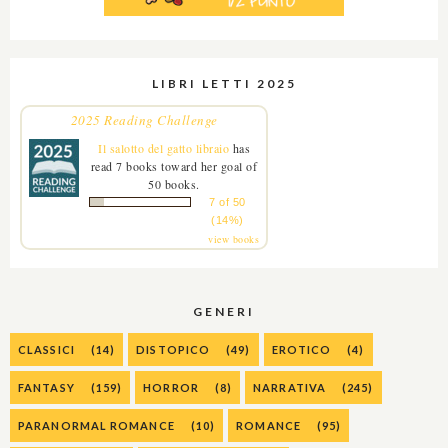
LIBRI LETTI 2025
2025 Reading Challenge
Il salotto del gatto libraio
has
read 7 books toward her goal of
50 books.
7 of 50
(14%)
view books
GENERI
CLASSICI
(14)
DISTOPICO
(49)
EROTICO
(4)
FANTASY
(159)
HORROR
(8)
NARRATIVA
(245)
PARANORMAL ROMANCE
(10)
ROMANCE
(95)