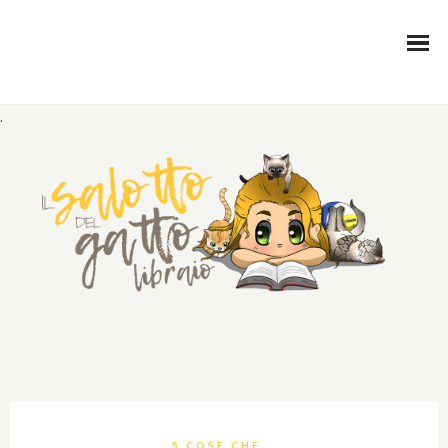
.
5 COSE CHE...