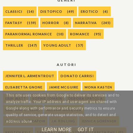
GENERI
CLASSICI
(14)
DISTOPICO
(49)
EROTICO
(4)
FANTASY
(159)
HORROR
(8)
NARRATIVA
(245)
PARANORMAL ROMANCE
(10)
ROMANCE
(95)
THRILLER
(147)
YOUNG ADULT
(57)
AUTORI
JENNIFER L. ARMENTROUT
DONATO CARRISI
ELISABETTA GNONE
JAMIE MCGUIRE
MONA KASTEN
This site uses cookies from Google to deliver its services and to
ERIN WATT
SOPHIE JOMAIN
DEBORA SPATOLA
analyze traffic. Your IP address and user-agent are shared with
Google along with performance and security metrics to ensure
SUZANNE COLLINS
ALESSIA GAZZOLA
quality of service, generate usage statistics, and to detect and
CARLOS RUIZ ZAFON
J.K. ROLLING
JESSICA SORENSEN
address abuse.
LEARN MORE
GOT IT
KRISTEN KYLE
SARA RATTARO
SUSAN ELIZABETH PHILLIPS