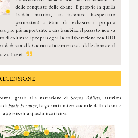
delle conquiste delle donne. E proprio in quella
fredda mattina, un incontro inaspettato
permetterà a Mimì di realizzare il proprio
essaggio più importante a una bambina: il passato non va
tto di coltivare i propri sogni. In collaborazione con UDI
a dedicata alla Giornata Internazionale delle donna e al
: da 4 anni.
RECENSIONE
conta, grazie alla narrazione di
Serena Ballista
, attivista
ni di
Paola Formica
, la giornata internazionale della donna e
he rapprensenta questa ricorrenza.