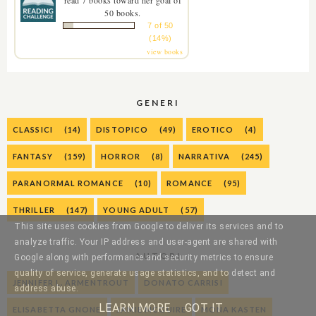
read 7 books toward her goal of
50 books.
7 of 50
(14%)
view books
GENERI
CLASSICI
(14)
DISTOPICO
(49)
EROTICO
(4)
FANTASY
(159)
HORROR
(8)
NARRATIVA
(245)
PARANORMAL ROMANCE
(10)
ROMANCE
(95)
THRILLER
(147)
YOUNG ADULT
(57)
This site uses cookies from Google to deliver its services and to
analyze traffic. Your IP address and user-agent are shared with
AUTORI
Google along with performance and security metrics to ensure
quality of service, generate usage statistics, and to detect and
JENNIFER L. ARMENTROUT
DONATO CARRISI
address abuse.
LEARN MORE
GOT IT
ELISABETTA GNONE
JAMIE MCGUIRE
MONA KASTEN