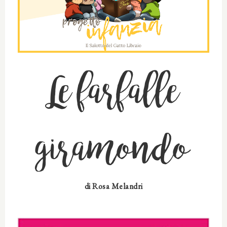
Le farfalle
giramondo
di
Rosa Melandri