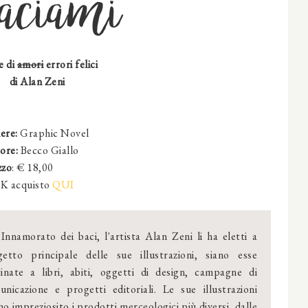
aciami
e di
amori
errori felici
di
Alan Zeni
ere:
Graphic Novel
ore:
Becco Giallo
zzo
: € 18,00
K acquisto
QUI
Innamorato dei baci, l'artista Alan Zeni li ha eletti a
getto principale delle sue illustrazioni, siano esse
tinate a libri, abiti, oggetti di design, campagne di
unicazione e progetti editoriali. Le sue illustrazioni
o impreziosito i prodotti merceologici più diversi, dalle