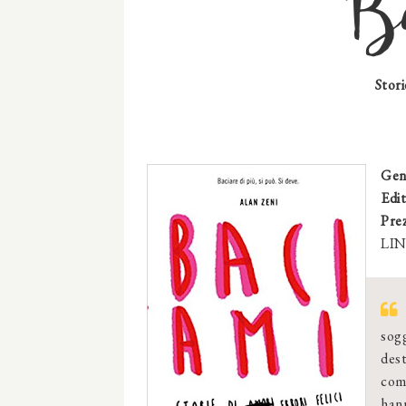
B
Stori
Gen
Edit
Pre
LIN
sog
des
com
hann