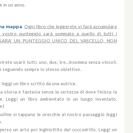
e in un anno.
una mappa
.
Ogni libro che leggerete vi farà accumulare
l vostro punteggio sarà sommato a quello di tutti i
CI SARA' UN PUNTEGGIO UNICO DEL VASCELLO, NON
trete usarli tutti, uno, due, tre...insomma senza vincoli.
se seguendo sempre lo stesso obiettivo.
 leggi un libro scritto da una autrice.
a storia e fantasia senza la certezza di dove finisca la
ne. Leggi un libro ambientato in un luogo inventato.
e)
ciulline si tappano le orecchie al nostro passaggio leggi
.
erso un arto poi inghiottito dal coccodrillo. Leggi un