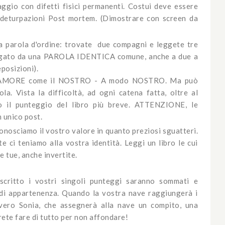
aggio con difetti fisici permanenti. Costui deve essere
e deturpazioni Post mortem. (Dimostrare con screen da
a parola d'ordine: trovate due compagni e leggete tre
ia legato da una PAROLA IDENTICA comune, anche a due a
eposizioni).
n AMORE come il NOSTRO - A modo NOSTRO. Ma può
a. Vista la difficoltà, ad ogni catena fatta, oltre al
to il punteggio del libro più breve. ATTENZIONE, le
 unico post.
onosciamo il vostro valore in quanto preziosi sguatteri.
te ci teniamo alla vostra identità. Leggi un libro le cui
e tue, anche invertite.
critto i vostri singoli punteggi saranno sommati e
 di appartenenza. Quando la vostra nave raggiungerà i
vero Sonia, che assegnerà alla nave un compito, una
vrete fare di tutto per non affondare!