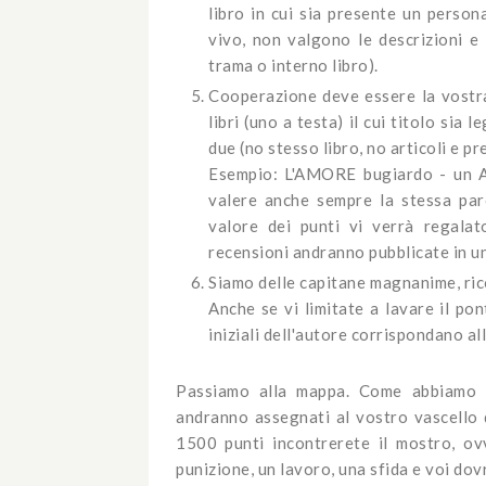
libro in cui sia presente un person
vivo, non valgono le descrizioni 
trama o interno libro).
Cooperazione deve essere la vostr
libri (uno a testa) il cui titolo s
due (no stesso libro, no articoli e pr
Esempio: L'AMORE bugiardo - u
valere anche sempre la stessa parol
valore dei punti vi verrà regala
recensioni andranno pubblicate in un
Siamo delle capitane magnanime, ric
Anche se vi limitate a lavare il pon
iniziali dell'autore corrispondano all
Passiamo alla mappa. Come abbiamo s
andranno assegnati al vostro vascello
1500 punti incontrerete il mostro, ov
punizione, un lavoro, una sfida e voi do