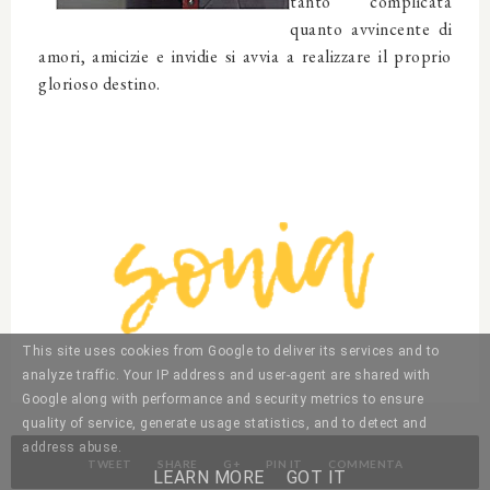
tanto complicata
quanto avvincente di
amori, amicizie e invidie si avvia a realizzare il proprio
glorioso destino.
This site uses cookies from Google to deliver its services and to
analyze traffic. Your IP address and user-agent are shared with
Google along with performance and security metrics to ensure
quality of service, generate usage statistics, and to detect and
address abuse.
TWEET
SHARE
G+
PIN IT
COMMENTA
LEARN MORE
GOT IT