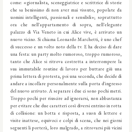
come: «giornalista, sceneggiatrice e scrittrice di storie
che sa benissimo di non aver mai vissuto, popolate da
uomini intelligenti, passionali e sensibili»; soprattutto
ora che nell'appartamento di sopra, nell'elegante
palazzo di Via Veneto in cui Alice vive, è arrivato un
nuovo vicino. Si chiama Leonardo Marchetti, è uno chef
di successo e un volto noto della tv. E ha deciso di dare
una festa: un party molto rumoroso, troppo rumoroso,
tanto che Alice si ritrova costretta a interrompere la
sua immutabile routine di lavoro per buttare giù una
prima lettera di protesta, poi una seconda, che decide di
andare a incollare personalmente sulla porta d'ingresso
del nuovo arrivato. A separare i due ci sono pochi metri.
Troppo pochi per riuscire ad ignorarsi, non abbastanza
per evitare che due caratteri così diversi entrino in rotta
di collisione: un botta e risposta, a suon di lettere e
visite inattese, equivoci e colpi di scena, che nei giorni
seguenti li porterà, loro malgrado, a ritrovarsi più vicini