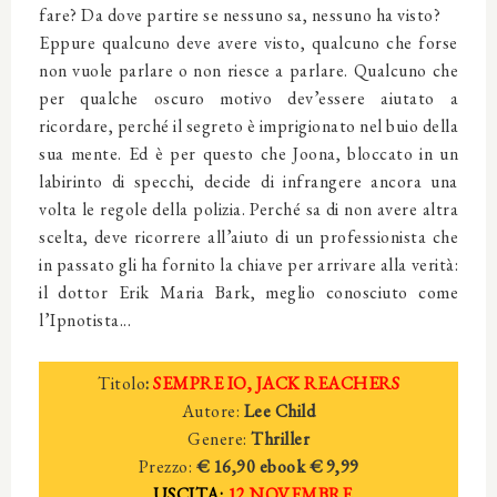
fare? Da dove partire se nessuno sa, nessuno ha visto?
Eppure qualcuno deve avere visto, qualcuno che forse
non vuole parlare o non riesce a parlare. Qualcuno che
per qualche oscuro motivo dev’essere aiutato a
ricordare, perché il segreto è imprigionato nel buio della
sua mente. Ed è per questo che Joona, bloccato in un
labirinto di specchi, decide di infrangere ancora una
volta le regole della polizia. Perché sa di non avere altra
scelta, deve ricorrere all’aiuto di un professionista che
in passato gli ha fornito la chiave per arrivare alla verità:
il dottor Erik Maria Bark, meglio conosciuto come
l’Ipnotista...
Titolo
:
SEMPRE IO, JACK REACHERS
Autore:
Lee Child
Genere:
Thriller
Prezzo:
€ 16,90
ebook € 9,99
USCITA:
12 NOVEMBRE