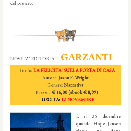
del previsto.
GARZANTI
NOVITA' EDITORIALI
Titolo
:
LA FELICITA' SULLA PORTA DI CASA
Autore:
Jason F. Wright
Genere:
Narrativa
Prezzo:
€ 16,00 (ebook € 8,99)
USCITA:
12 NOVEMBRE
È il 25 dicembre
quando Hope Jensen
riceve un dono