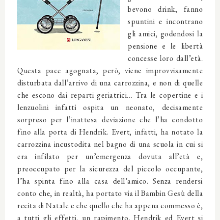
bevono drink, fanno
spuntini e incontrano
gli amici, godendosi la
pensione e le libertà
concesse loro dall’età.
Questa pace agognata, però, viene improvvisamente
disturbata dall’arrivo di una carrozzina, e non di quelle
che escono dai reparti geriatrici… Tra le copertine e i
lenzuolini infatti ospita un neonato, decisamente
sorpreso per l’inattesa deviazione che l’ha condotto
fino alla porta di Hendrik. Evert, infatti, ha notato la
carrozzina incustodita nel bagno di una scuola in cui si
era infilato per un’emergenza dovuta all’età e,
preoccupato per la sicurezza del piccolo occupante,
l’ha spinta fino alla casa dell’amico. Senza rendersi
conto che, in realtà, ha portato via il Bambin Gesù della
recita di Natale e che quello che ha appena commesso è,
a tutti gli effetti, un rapimento. Hendrik ed Evert si