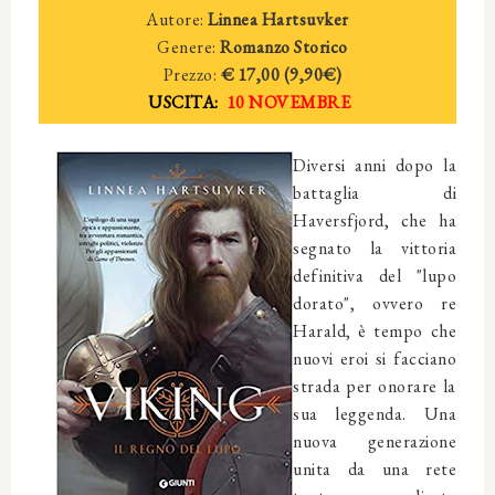
Autore:
Linnea Hartsuvker
Genere:
Romanzo Storico
Prezzo:
€ 17,00 (9,90€)
USCITA:
10 NOVEMBRE
Diversi anni dopo la
battaglia di
Haversfjord, che ha
segnato la vittoria
definitiva del "lupo
dorato", ovvero re
Harald, è tempo che
nuovi eroi si facciano
strada per onorare la
sua leggenda. Una
nuova generazione
unita da una rete