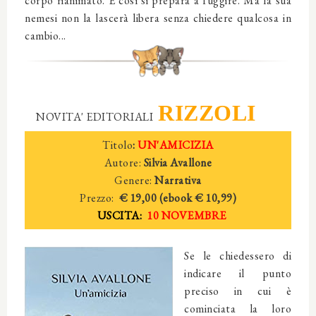
corpo rianimato. E così si prepara a fuggire. Ma la sua
nemesi non la lascerà libera senza chiedere qualcosa in
cambio...
RIZZOLI
NOVITA' EDITORIALI
Titolo
:
UN'AMICIZIA
Autore:
Silvia Avallone
Genere:
Narrativa
Prezzo:
€ 19,00 (ebook € 10,99)
USCITA:
10 NOVEMBRE
Se le chiedessero di
indicare il punto
preciso in cui è
cominciata la loro