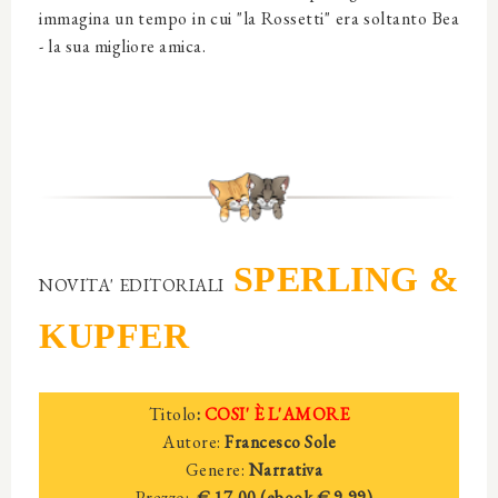
immagina un tempo in cui "la Rossetti" era soltanto Bea
- la sua migliore amica.
SPERLING &
NOVITA' EDITORIALI
KUPFER
Titolo
:
COSI' È L'AMORE
Autore:
Francesco Sole
Genere:
Narrativa
Prezzo:
€ 17,00 (ebook € 9,99)