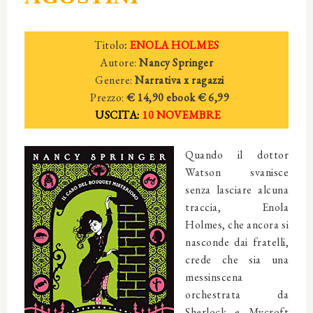
Titolo
:
ENOLA HOLMES
Autore:
Nancy Springer
Genere:
Narrativa x ragazzi
Prezzo:
€ 14,90
ebook € 6,99
USCITA:
10 NOVEMBRE
Quando il dottor
Watson svanisce
senza lasciare alcuna
traccia, Enola
Holmes, che ancora si
nasconde dai fratelli,
crede che sia una
messinscena
orchestrata da
Sherlock e Mycroft