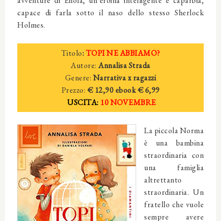
avventure di Enola, un’eroina intelligente e caparbia,
capace di farla sotto il naso dello stesso Sherlock
Holmes.
Titolo
:
TOPI NE ABBIAMO?
Autore:
Annalisa Strada
Genere:
Narrativa x ragazzi
Prezzo:
€ 12,90
ebook € 6,99
USCITA:
10 NOVEMBRE
La piccola Norma
è una bambina
straordinaria con
una famiglia
altrettanto
straordinaria. Un
fratello che vuole
sempre avere