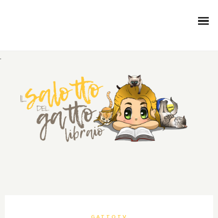
.
GATTOTV