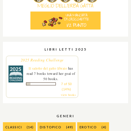
LIBRI LETTI 2025
2025 Reading Challenge
Il salotto del gatto libraio
has
read 7 books toward her goal of
50 books.
7 of 50
(14%)
view books
GENERI
CLASSICI
(14)
DISTOPICO
(49)
EROTICO
(4)