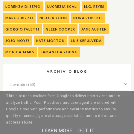
LORENZA DI SEPIO
LUCREZIA SCALI
M.G. REYES
MARCO RIZZO
NICOLA YOON
NORA ROBERTS
GIORGIO FALETTI
GLEEN COOPER
JANE AUSTEN
JOJO MOYES
KATE MORTON
LUIS SEPULVEDA
MONICA JAMES
SAMANTHA YOUNG
ARCHIVIO BLOG
This site uses cookies from Google to deliver its services and to
analyze traffic. Your IP address and user-agent are shared with
Google along with performance and security metrics to ensure
quality of service, generate usage statistics, and to detect and
address abuse.
LEARN MORE
GOT IT