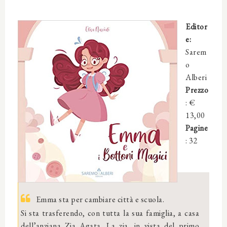
Editor
e:
Sarem
o
Alberi
Prezzo
: €
13,00
Pagine
: 32
Emma sta per cambiare città e scuola.
Si sta trasferendo, con tutta la sua famiglia, a casa
dell’anziana Zia Agata. La zia, in vista del primo