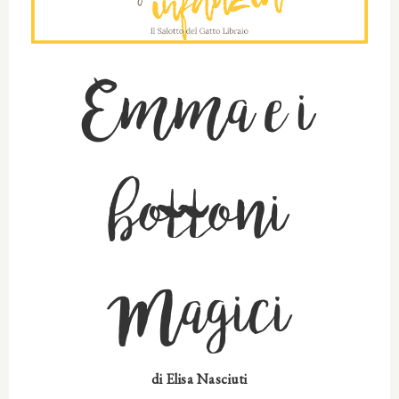
Emma e i
bottoni
Magici
di
Elisa Nasciuti