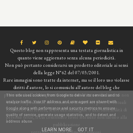
Questo blog non rappresenta una testata giornalistica in
quanto viene aggiornato senza alcuna periodicità.
Non può pertanto considerarsi un prodotto editoriale ai sensi
della legge N°62 del 07/03/2001.
Rare immagini sono tratte da internet, ma se il loro uso violasse
diritti d'autore, lo si comunichi all'autore del blog che
provvederà alla loro pronta rimozione. L'autore dichiara di non
This site uses cookies from Google to deliver its services and to
essere responsabile dei commenti lasciati nei post. Eventuali
analyze traffic. Your IP address and user-agent are shared with
Google along with performance and security metrics to ensure
commenti dei lettori, lesivi dell'immagine o dell'onorabilità di
quality of service, generate usage statistics, and to detect and
persone terze, il cui contenuto fosse ritenuto non idoneo alla
address abuse.
pubblicazione
LEARN MORE
GOT IT
verranno insindacabilmente rimossi.