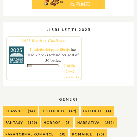
LIBRI LETTI 2025
2025 Reading Challenge
Il salotto del gatto libraio
has
read 7 books toward her goal of
50 books.
7 of 50
(14%)
view books
GENERI
CLASSICI
(14)
DISTOPICO
(49)
EROTICO
(4)
FANTASY
(159)
HORROR
(8)
NARRATIVA
(245)
PARANORMAL ROMANCE
(10)
ROMANCE
(95)