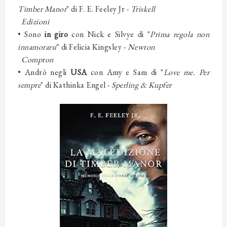
Timber Manor
" di F. E. Feeley Jr -
Triskell
Edizioni
•
Sono
in giro
con Nick e Silvye di "
Prima regola non
innamorarsi
" di Felicia Kingsley -
Newton
Compton
•
Andrò negli
USA
con Amy e Sam di "
Love me. Per
sempre
" di Kathinka Engel -
Sperling & Kupfer