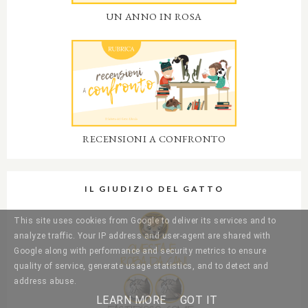
UN ANNO IN ROSA
RECENSIONI A CONFRONTO
IL GIUDIZIO DEL GATTO
This site uses cookies from Google to deliver its services and to
analyze traffic. Your IP address and user-agent are shared with
Google along with performance and security metrics to ensure
quality of service, generate usage statistics, and to detect and
address abuse.
LEARN MORE
GOT IT