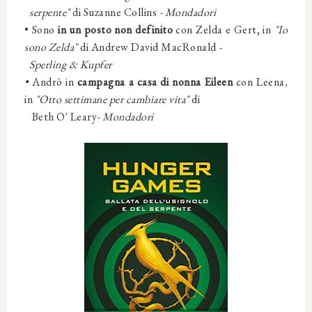
serpente
"
di Suzanne Collins
-
Mondadori
• Sono
in un posto non definito
con
Zelda e Gert
,
in
"Io
sono Zelda
"
di Andrew David MacRonald
-
Sperling & Kupfer
•
Andrò
in
campagna a casa di nonna Eileen
con
Leena
,
in
"Otto settimane per cambiare vita
"
di
Beth O' Leary
-
Mondadori