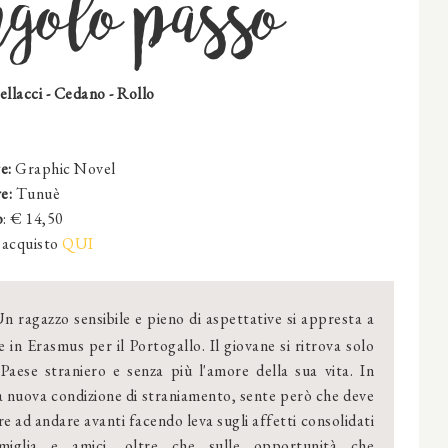
golo passo
ellacci - Cedano - Rollo
e:
Graphic Novel
e:
Tunuè
o
: € 14,50
acquisto
QUI
n ragazzo sensibile e pieno di aspettative si appresta a
e in Erasmus per il Portogallo. Il giovane si ritrova solo
Paese straniero e senza più l'amore della sua vita. In
 nuova condizione di straniamento, sente però che deve
e ad andare avanti facendo leva sugli affetti consolidati
miglia e amici, oltre che sulle opportunità che