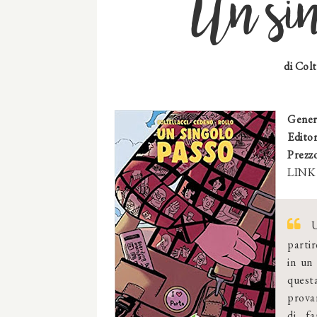
Un sin
di
Colt
Gener
Editor
Prezz
LINK 
U
partir
in un 
questa
provar
di fa