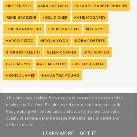
KRISTEN KYLE
SARA RATTARO
SUSAN ELIZABETH PHILLIPS
IRENE GRAZZINI
JOEL DICKER
KATIE MCGARRY
LORENZA DI SEPIO
LUCREZIA SCALI
M.G. REYES
MARCO RIZZO
NICOLA YOON
NORA ROBERTS
GIORGIO FALETTI
GLEEN COOPER
JANE AUSTEN
JOJO MOYES
KATE MORTON
LUIS SEPULVEDA
MONICA JAMES
SAMANTHA YOUNG
ARCHIVIO BLOG
This site uses cookies from Google to deliver its services and to
analyze traffic. Your IP address and user-agent are shared with
Google along with performance and security metrics to ensure
quality of service, generate usage statistics, and to detect and
address abuse.
LEARN MORE
GOT IT