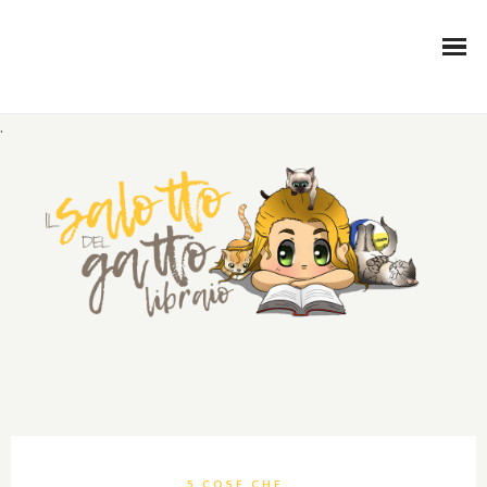
.
5 COSE CHE...