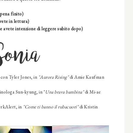
pena finito)
vete in lettura)
e avete intenzione di leggere subito dopo)
Sonia
con
Tyler Jones
,
in
"
Aurora Rising
"
di
Amie Kaufman
minologa Sun-kyung
,
in
"
Una brava bambina
"
di
Mi-ae
erkAlert
,
in
"
Come ti banno il rubacuori
"
di
Kristin