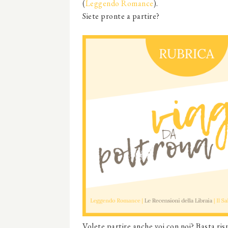
(
Leggendo Romance
).
Siete pronte a partire?
Volete partire anche voi con noi? Basta ri