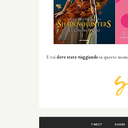
E voi
dove state viaggiando
in questo mome
TWEET
SHARE