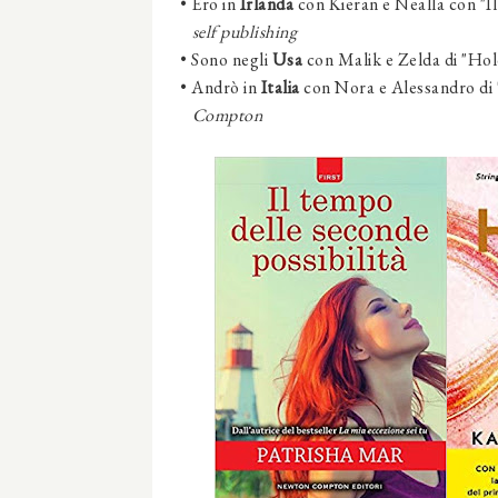
•
Ero
in
Irlanda
con Kieran e Nealla con "Il
self publishing
•
Sono negli
Usa
con Malik e Zelda di "Hol
•
Andrò in
Italia
con Nora e Alessandro di "
Compton