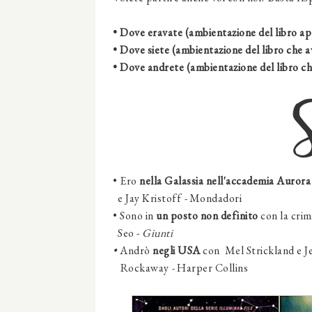
• Dove eravate (ambientazione del libro ap
• Dove siete (ambientazione del libro che a
• Dove andrete (ambientazione del libro ch
•
Ero
nella Galassia nell'a
ccademia Aurora
e
Jay Kristoff
-
Mondadori
• Sono
in
un posto non definito
con la cri
Seo
-
Giunti
•
Andrò
negli USA
con
Mel Strickland e J
Rockaway
-
Harper Collins